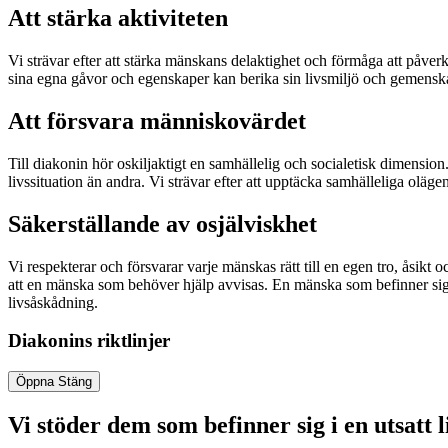
Att stärka aktiviteten
Vi strävar efter att stärka mänskans delaktighet och förmåga att påver
sina egna gåvor och egenskaper kan berika sin livsmiljö och gemenska
Att försvara människovärdet
Till diakonin hör oskiljaktigt en samhällelig och socialetisk dimension
livssituation än andra. Vi strävar efter att upptäcka samhälleliga oläge
Säkerställande av osjälviskhet
Vi respekterar och försvarar varje mänskas rätt till en egen tro, åsikt o
att en mänska som behöver hjälp avvisas. En mänska som befinner sig i 
livsåskådning.
Diakonins riktlinjer
Öppna
Stäng
Vi stöder dem som befinner sig i en utsatt l