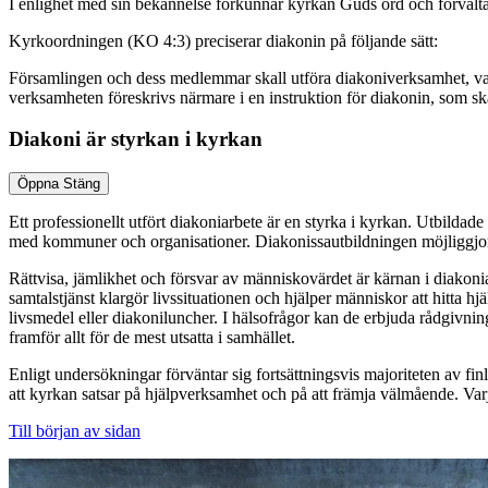
I enlighet med sin bekännelse förkunnar kyrkan Guds ord och förvaltar 
Kyrkoordningen (KO 4:3) preciserar diakonin på följande sätt:
Församlingen och dess medlemmar skall utföra diakoniverksamhet, vars s
verksamheten föreskrivs närmare i en instruktion för diakonin, som sk
Diakoni är styrkan i kyrkan
Öppna
Stäng
Ett professionellt utfört diakoniarbete är en styrka i kyrkan. Utbildade
med kommuner och organisationer. Diakonissautbildningen möjliggjorde 
Rättvisa, jämlikhet och försvar av människovärdet är kärnan i diakoni
samtalstjänst klargör livssituationen och hjälper människor att hitta h
livsmedel eller diakoniluncher. I hälsofrågor kan de erbjuda rådgivnin
framför allt för de mest utsatta i samhället.
Enligt undersökningar förväntar sig fortsättningsvis majoriteten av fi
att kyrkan satsar på hjälpverksamhet och på att främja välmående. Va
Till början av sidan