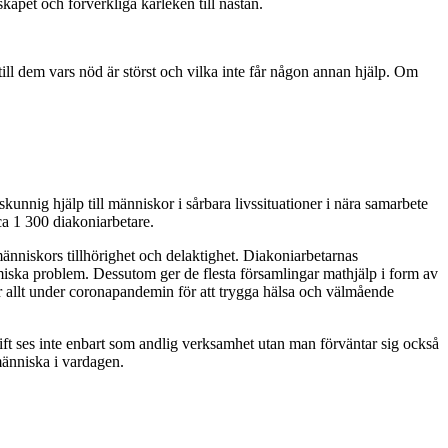
kapet och förverkliga kärleken till nästan.
till dem vars nöd är störst och vilka inte får någon annan hjälp. Om
skunnig hjälp till människor i sårbara livssituationer i nära samarbete
ca 1 300 diakoniarbetare.
änniskors tillhörighet och delaktighet. Diakoniarbetarnas
nomiska problem. Dessutom ger de flesta församlingar mathjälp i form av
för allt under coronapandemin för att trygga hälsa och välmående
gift ses inte enbart som andlig verksamhet utan man förväntar sig också
människa i vardagen.