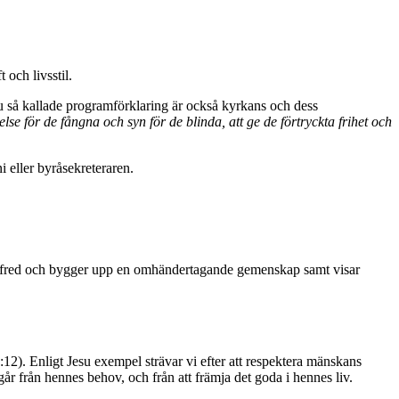
och livsstil.
esu så kallade programförklaring är också kyrkans och dess
ielse för de fångna och syn för de blinda, att ge de förtryckta frihet och
 eller byråsekreteraren.
 och fred och bygger upp en omhändertagande gemenskap samt visar
:12). Enligt Jesu exempel strävar vi efter att respektera mänskans
år från hennes behov, och från att främja det goda i hennes liv.