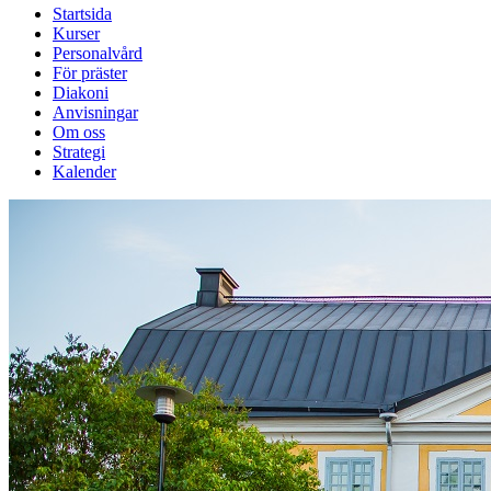
Startsida
Kurser
Personalvård
För präster
Diakoni
Anvisningar
Om oss
Strategi
Kalender