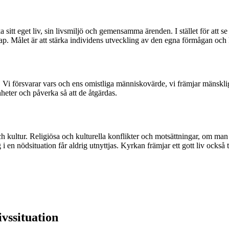
ka sitt eget liv, sin livsmiljö och gemensamma ärenden. I stället för at
p. Målet är att stärka individens utveckling av den egna förmågan och
. Vi försvarar vars och ens omistliga människovärde, vi främjar mänskliga
nheter och påverka så att de åtgärdas.
ch kultur. Religiösa och kulturella konflikter och motsättningar, om man hö
en nödsituation får aldrig utnyttjas. Kyrkan främjar ett gott liv också
ivssituation