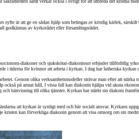
sakramenten samt verkar också i övrigt för att utbreda det kristna buds
yfte är att ge en sådan hjälp som betingas av kristlig kärlek, särskilt 
all godkännas av kyrkorådet eller församlingsrådet.
 socionom-diakoner och sjukskötar-diakonissor erbjuder tillförlitlig yrke
i tiderna för kvinnor att arbeta i kyrkan. I dag har lutherska kyrkan 
arbetet. Genom olika verksamhetsmodeller strävar man efter att stärka m
jälp också på annat håll. I vissa fall kan diakonin hjälpa vid akuta eko
g och hänvisning till olika tjänster. Kyrkan har stärkt sin diakoni fram
nländarna att kyrkan är synligt med och bär socialt ansvar. Kyrkans upp
rje kristen kan förverkliga diakonin genom att visa omsorg om sin med