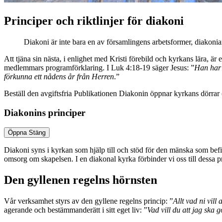
Principer och riktlinjer för diakoni
Diakoni är inte bara en av församlingens arbetsformer, diakonia
Att tjäna sin nästa, i enlighet med Kristi förebild och kyrkans lära, 
medlemmars programförklaring. I Luk 4:18-19 säger Jesus: ”
Han har s
förkunna ett nådens år från Herren
.”
Beställ den avgiftsfria Publikationen Diakonin öppnar kyrkans dörrar (
Diakonins principer
Öppna
Stäng
Diakoni syns i kyrkan som hjälp till och stöd för den mänska som befi
omsorg om skapelsen. I en diakonal kyrka förbinder vi oss till dessa pr
Den gyllenen regelns hörnsten
Vår verksamhet styrs av den gyllene regelns princip: ”
Allt vad ni vill
agerande och bestämmanderätt i sitt eget liv: ”
Vad vill du att jag ska 