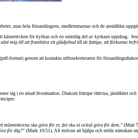
rbetet, utan hela församlingens, medlemmarnas och de anställdas uppgift 
är ett kännetecken för kyrkan och en omistlig del av kyrkans uppdrag. J
änt mig till att frambära ett glädjebud till de fattiga, att förkunna befr
pdf-format) genom att kontakta stiftssekreteraren för församlingsdiakoni
nner sig i en utsatt livssituation. Diakoni främjar rättvisa, jämlikhet
inciper.
 att människorna ska göra för er, det ska ni också göra för dem.
” (Matt 7
göra för dig?
” (Mark 10:51). All strävan att hjälpa och stöda mänskan utg