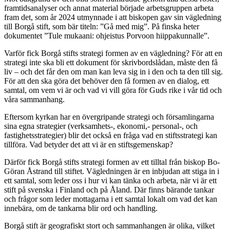
framtidsanalyser och annat material började arbetsgruppen arbeta
fram det, som år 2024 utmynnade i att biskopen gav sin vägledning
till Borgå stift, som bär titeln: ”Gå med mig”. På finska heter
dokumentet ”Tule mukaani: ohjeistus Porvoon hiippakunnalle”.
Varför fick Borgå stifts strategi formen av en vägledning? För att en
strategi inte ska bli ett dokument för skrivbordslådan, måste den få
liv – och det får den om man kan leva sig in i den och ta den till sig.
För att den ska göra det behöver den få formen av en dialog, ett
samtal, om vem vi är och vad vi vill göra för Guds rike i vår tid och
våra sammanhang.
Eftersom kyrkan har en övergripande strategi och församlingarna
sina egna strategier (verksamhets-, ekonomi,- personal-, och
fastighetsstrategier) blir det också en fråga vad en stiftsstrategi kan
tillföra. Vad betyder det att vi är en stiftsgemenskap?
Därför fick Borgå stifts strategi formen av ett tilltal från biskop Bo-
Göran Åstrand till stiftet. Vägledningen är en inbjudan att stiga in i
ett samtal, som leder oss i hur vi kan tänka och arbeta, när vi är ett
stift på svenska i Finland och på Åland. Där finns bärande tankar
och frågor som leder mottagarna i ett samtal lokalt om vad det kan
innebära, om de tankarna blir ord och handling.
Borgå stift är geografiskt stort och sammanhangen är olika, vilket