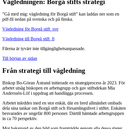
Vägledningen: Borgå stifts strategi
”Gå med mig: vägledning för Borgå stift” kan laddas ner som en
pdf-fil nedan på svenska och på finska.
Vägledning för Borgå stift_sve
Vägledning till Borgå stift_fi
Filerna är tyvärr inte tillgänglighetsanpassade.
Till början av sidan
Från strategi till vägledning
Biskop Bo-Göran Åstrand initierade en strategiprocess år 2023. För
arbetet utsåg biskopen en arbetsgrupp och gav stiftsdekan Mia
Anderssén-Löf i uppdrag att handlägga processen.
Arbetet inleddes med en stor enkät, där en bred allmänhet ombads
dela sina tankar om Borgå stift och församlingslivet i stiftet. Enkäten
besvarades av ungefär 800 personer. Därtill hämtade arbetsgruppen
in ca 70 perspektiv.
Mot bakgrund av den bild som framträdde genom alla dessa röster,