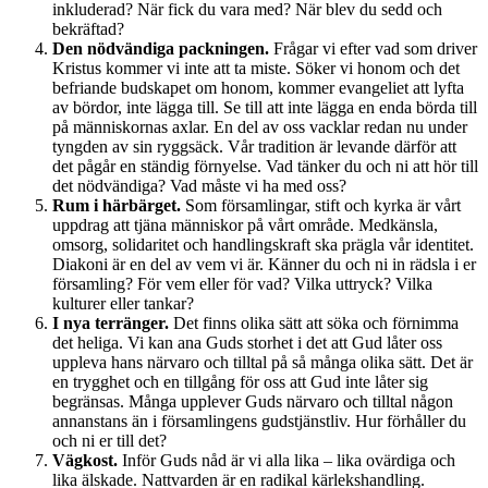
inkluderad? När fick du vara med? När blev du sedd och
bekräftad?
Den nödvändiga packningen.
Frågar vi efter vad som driver
Kristus kommer vi inte att ta miste. Söker vi honom och det
befriande budskapet om honom, kommer evangeliet att lyfta
av bördor, inte lägga till. Se till att inte lägga en enda börda till
på människornas axlar. En del av oss vacklar redan nu under
tyngden av sin ryggsäck. Vår tradition är levande därför att
det pågår en ständig förnyelse. Vad tänker du och ni att hör till
det nödvändiga? Vad måste vi ha med oss?
Rum i härbärget.
Som församlingar, stift och kyrka är vårt
uppdrag att tjäna människor på vårt område. Medkänsla,
omsorg, solidaritet och handlingskraft ska prägla vår identitet.
Diakoni är en del av vem vi är. Känner du och ni in rädsla i er
församling? För vem eller för vad? Vilka uttryck? Vilka
kulturer eller tankar?
I nya terränger.
Det finns olika sätt att söka och förnimma
det heliga. Vi kan ana Guds storhet i det att Gud låter oss
uppleva hans närvaro och tilltal på så många olika sätt. Det är
en trygghet och en tillgång för oss att Gud inte låter sig
begränsas. Många upplever Guds närvaro och tilltal någon
annanstans än i församlingens gudstjänstliv. Hur förhåller du
och ni er till det?
Vägkost.
Inför Guds nåd är vi alla lika – lika ovärdiga och
lika älskade. Nattvarden är en radikal kärlekshandling.