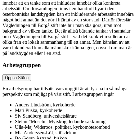
innebär att en tanke som att inkludera innebär olika konkreta
arbetssätt. Om församlingen finns i en handfull byar i den
österbottniska landsbygden kan ett inkluderande arbetssätt innebära
något helt annat än det gör i hjärtat av en stor stad. Därför föreslår
Vägledningen till Borgå stift inte hur man ska göra, utan mot
bakgrund av vilken tanke. Det är alltså bärande tankar vi samtalar
om i Vägledningen till Borgå stift – vad det konkret resulterar i är
olika från ett lokalt sammanhang till ett annat. Men känslan av att
vara inkluderad kan alla människor känna igen, oavsett om man är
på landsbygden eller i en stad.
Arbetsgruppen
Öppna
Stäng
En arbetsgrupp har tillsatts vars uppgift är att lyssna in så många
perspektiv som möjligt på vårt stift. I arbetsgruppen ingår
Anders Lindström, kyrkoherde
Mari Puska, kyrkoherde
Siv Sandberg, universitetslärare
Stefan ”Moschi” Myrskog, ledande sakkunnig
Ulla-Maj Wideroos, politiker, kyrkomötesombud
Mia Anderssén-Löf, stiftsdekan
Bo-Göran Åstrand, biskop