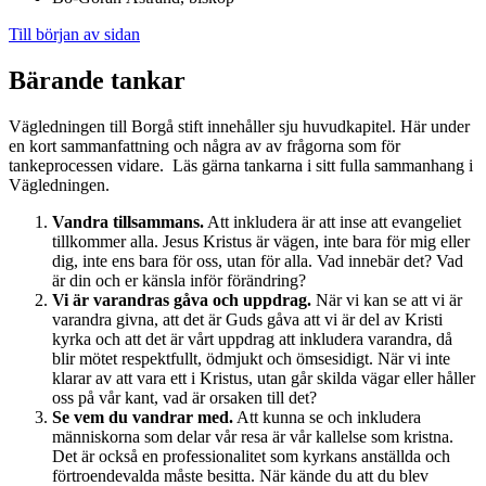
Till början av sidan
Bärande tankar
Vägledningen till Borgå stift innehåller sju huvudkapitel. Här under
en kort sammanfattning och några av av frågorna som för
tankeprocessen vidare. Läs gärna tankarna i sitt fulla sammanhang i
Vägledningen.
Vandra tillsammans.
Att inkludera är att inse att evangeliet
tillkommer alla. Jesus Kristus är vägen, inte bara för mig eller
dig, inte ens bara för oss, utan för alla. Vad innebär det? Vad
är din och er känsla inför förändring?
Vi är varandras gåva och uppdrag.
När vi kan se att vi är
varandra givna, att det är Guds gåva att vi är del av Kristi
kyrka och att det är vårt uppdrag att inkludera varandra, då
blir mötet respektfullt, ödmjukt och ömsesidigt. När vi inte
klarar av att vara ett i Kristus, utan går skilda vägar eller håller
oss på vår kant, vad är orsaken till det?
Se vem du vandrar med.
Att kunna se och inkludera
människorna som delar vår resa är vår kallelse som kristna.
Det är också en professionalitet som kyrkans anställda och
förtroendevalda måste besitta. När kände du att du blev