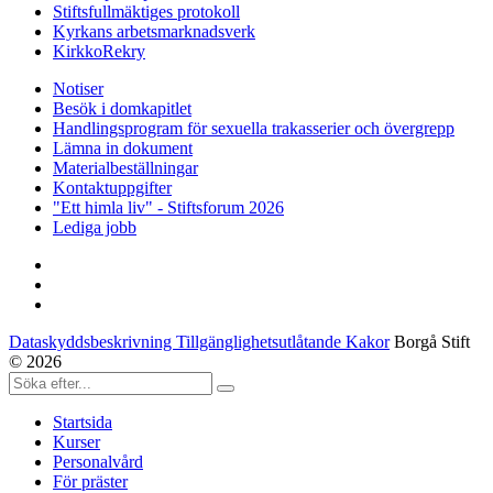
Stiftsfullmäktiges protokoll
Kyrkans arbetsmarknadsverk
KirkkoRekry
Notiser
Besök i domkapitlet
Handlingsprogram för sexuella trakasserier och övergrepp
Lämna in dokument
Materialbeställningar
Kontaktuppgifter
"Ett himla liv" - Stiftsforum 2026
Lediga jobb
Dataskyddsbeskrivning Tillgänglighetsutlåtande Kakor
Borgå Stift
© 2026
Startsida
Kurser
Personalvård
För präster