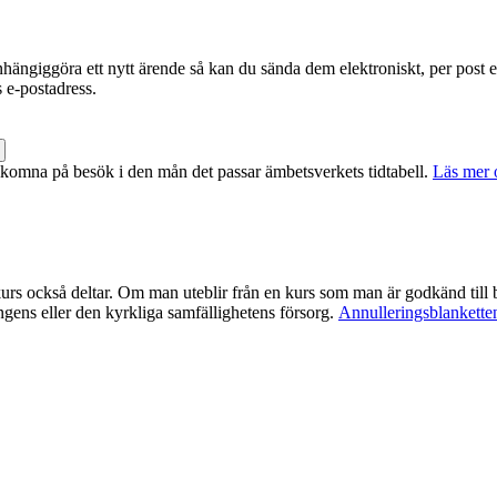
tt anhängiggöra ett nytt ärende så kan du sända dem elektroniskt, per pos
 e-postadress.
lkomna på besök i den mån det passar ämbetsverkets tidtabell.
Läs mer 
kurs också deltar. Om man uteblir från en kurs som man är godkänd till b
gens eller den kyrkliga samfällighetens försorg.
Annulleringsblanketten 