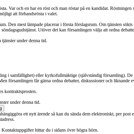
sta. Var och en har en röst och man röstar på en kandidat. Röstningen ske
jligt att förhandsrösta i valet.
rum. Den mest lämpade placerar i första förslagsrum. Om tjänsten sökts a
en söndagsgudstjänst. Utöver det kan församlingen välja att ordna debat
tjänster under denna tid.
ing i samfällighet) eller kyrkofullmäktige (självständig församling). De
. Men församlingen får gärna ordna debatter, diskussioner och liknande
es kontraktsprosten.
nster under denna tid.
g
tt anhängiggöra ett nytt ärende så kan du sända dem elektroniskt, per pos
tadress.
 Kontaktuppgifter hittar du i sidans övre högra hörn.