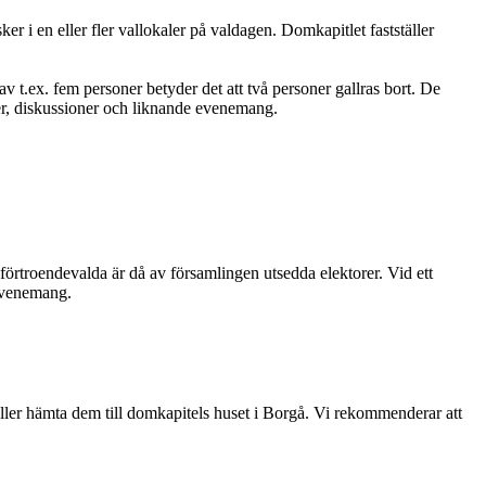
r i en eller fler vallokaler på valdagen. Domkapitlet fastställer
v t.ex. fem personer betyder det att två personer gallras bort. De
ter, diskussioner och liknande evenemang.
 förtroendevalda är då av församlingen utsedda elektorer. Vid ett
 evenemang.
t eller hämta dem till domkapitels huset i Borgå. Vi rekommenderar att