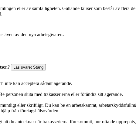
lingen eller av samfälligheten. Gällande kurser som består av flera dela
l.
ns även av den nya arbetsgivaren
.
atsen?
Läs svaret
Stäng
ch inte kan acceptera sådant agerande.
e personen sluta med trakasserierna eller förändra sitt agerande.
muntligt eller skriftligt. Du kan be en arbetskamrat, arbetarskyddsfull
 hjälp från företagshälsovården.
gt att du antecknar när trakasserierna förekommit, hur ofta de upprepats