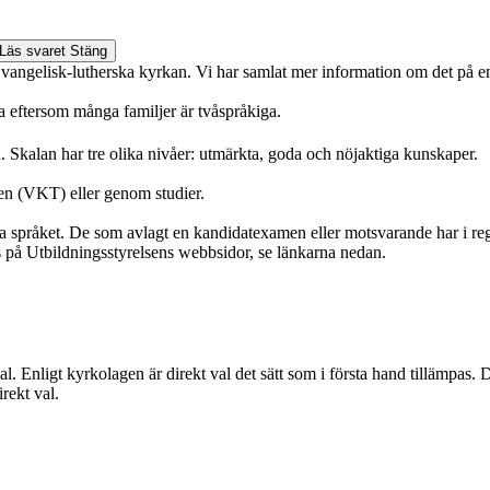
Läs svaret
Stäng
 Evangelisk-lutherska kyrkan. Vi har samlat mer information om det på e
na eftersom många familjer är tvåspråkiga.
en. Skalan har tre olika nivåer: utmärkta, goda och nöjaktiga kunskaper.
en (VKT) eller genom studier.
dera språket. De som avlagt en kandidatexamen eller motsvarande har i 
på Utbildningsstyrelsens webbsidor, se länkarna nedan.
val. Enligt kyrkolagen är direkt val det sätt som i första hand tillämpas
irekt val.