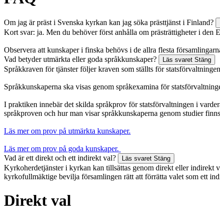
Om jag är präst i Svenska kyrkan kan jag söka prästtjänst i Finland?
Kort svar: ja. Men du behöver först anhålla om prästrättigheter i den
Observera att kunskaper i finska behövs i de allra flesta församlingar
Vad betyder utmärkta eller goda språkkunskaper?
Läs svaret
Stäng
Språkkraven för tjänster följer kraven som ställts för statsförvaltning
Språkkunskaperna ska visas genom språkexamina för statsförvaltning
I praktiken innebär det skilda språkprov för statsförvaltningen i var
språkproven och hur man visar språkkunskaperna genom studier finns 
Läs mer om prov på utmärkta kunskaper.
Läs mer om prov på goda kunskaper.
Vad är ett direkt och ett indirekt val?
Läs svaret
Stäng
Kyrkoherdetjänster i kyrkan kan tillsättas genom direkt eller indirekt 
kyrkofullmäktige bevilja församlingen rätt att förrätta valet som ett ind
Direkt val