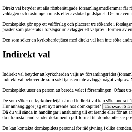
Direkt val betyder att alla röstberättigade församlingsmedlemmar får rö
valdagen och röstningen inleds efter avslutad gudstjänst. Det är även mö
Domkapitlet gör upp ett valförslag och placerar tre sökande i förslags
präster som placerats i förslagsrum avlägger ett valprov i formen av 
Den som söker en kyrkoherdetjänst med direkt val kan inte söka andra 
Indirekt val
Indirekt val betyder att kyrkoherden väljs av församlingsrådet (församl
indirekt val behöver de som sökt tjänsten inte avlägga något valprov
Domkapitlet utser en person att bereda valet i församlingen. Oftast uts
De som söker en kyrkoherdetjänst med indirekt val kan söka andra tjä
Hur anhängiggör jag ett nytt ärende hos domkapitlet?
Läs svaret
Stän
Då du vill sända in handlingar i anslutning till ett ärende eller för a
du i främsta hand sänder dokument i pdf-format till domkapitlets e-pos
Du kan kontakta domkapitlets personal för rådgivning i olika ärenden.