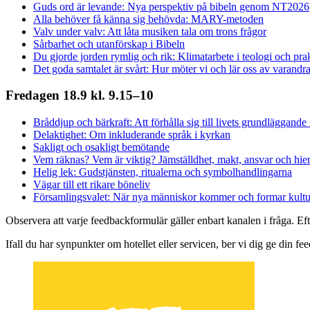
Guds ord är levande: Nya perspektiv på bibeln genom NT2026
Alla behöver få känna sig behövda: MARY-metoden
Valv under valv: Att låta musiken tala om trons frågor
Sårbarhet och utanförskap i Bibeln
Du gjorde jorden rymlig och rik: Klimatarbete i teologi och pra
Det goda samtalet är svårt: Hur möter vi och lär oss av varandr
Fredagen 18.9 kl. 9.15–10
Bråddjup och bärkraft: Att förhålla sig till livets grundläggande
Delaktighet: Om inkluderande språk i kyrkan
Sakligt och osakligt bemötande
Vem räknas? Vem är viktig? Jämställdhet, makt, ansvar och hier
Helig lek: Gudstjänsten, ritualerna och symbolhandlingarna
Vägar till ett rikare böneliv
Församlingsvalet: När nya människor kommer och formar kult
Observera att varje feedbackformulär gäller enbart kanalen i fråga. Ef
Ifall du har synpunkter om hotellet eller servicen, ber vi dig ge din fee