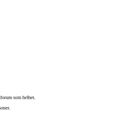
stforum som helhet.
soner.