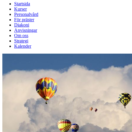
Startsida
Kurser
Personalvård
För präster
Diakoni
Anvisningar
Om oss
Strategi
Kalender