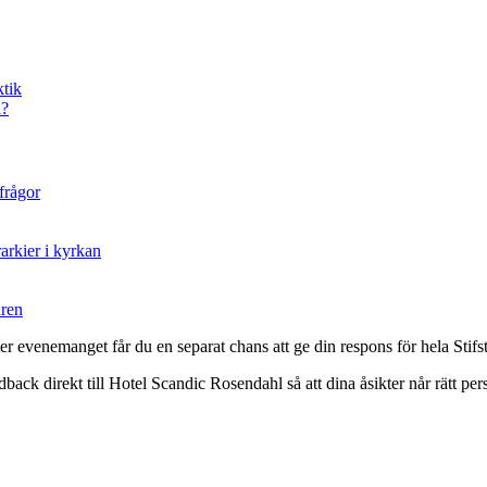
ktik
a?
 frågor
arkier i kyrkan
uren
ter evenemanget får du en separat chans att ge din respons för hela Stif
dback direkt till Hotel Scandic Rosendahl så att dina åsikter når rätt per