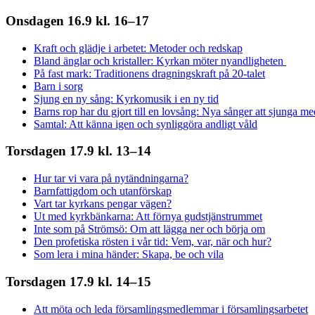
Onsdagen 16.9 kl. 16–17
Kraft och glädje i arbetet: Metoder och redskap
Bland änglar och kristaller: Kyrkan möter nyandligheten
På fast mark: Traditionens dragningskraft på 20-talet
Barn i sorg
Sjung en ny sång: Kyrkomusik i en ny tid
Barns rop har du gjort till en lovsång: Nya sånger att sjunga m
Samtal: Att känna igen och synliggöra andligt våld
Torsdagen 17.9 kl. 13–14
Hur tar vi vara på nytändningarna?
Barnfattigdom och utanförskap
Vart tar kyrkans pengar vägen?
Ut med kyrkbänkarna: Att förnya gudstjänstrummet
Inte som på Strömsö: Om att lägga ner och börja om
Den profetiska rösten i vår tid: Vem, var, när och hur?
Som lera i mina händer: Skapa, be och vila
Torsdagen 17.9 kl. 14–15
Att möta och leda församlingsmedlemmar i församlingsarbetet