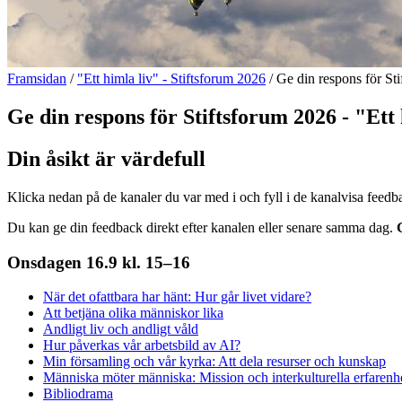
Framsidan
/
"Ett himla liv" - Stiftsforum 2026
/
Ge din respons för Sti
Ge din respons för Stiftsforum 2026 - "Ett 
Din åsikt är värdefull
Klicka nedan på de kanaler du var med i och fyll i de kanalvisa feedba
Du kan ge din feedback direkt efter kanalen eller senare samma dag.
Onsdagen 16.9 kl. 15–16
När det ofattbara har hänt: Hur går livet vidare?
Att betjäna olika människor lika
Andligt liv och andligt våld
Hur påverkas vår arbetsbild av AI?
Min församling och vår kyrka: Att dela resurser och kunskap
Människa möter människa: Mission och interkulturella erfarenh
Bibliodrama