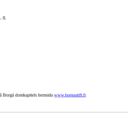
 fl.
 på Borgå domkapitels hemsida
www.borgastift.fi