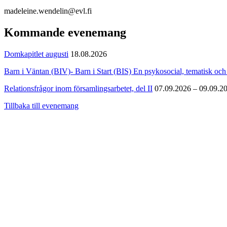
madeleine.wendelin@evl.fi
Kommande evenemang
Domkapitlet augusti
18.08.2026
Barn i Väntan (BIV)- Barn i Start (BIS) En psykosocial, tematisk och 
Relationsfrågor inom församlingsarbetet, del II
07.09.2026 – 09.09.2
Tillbaka till evenemang