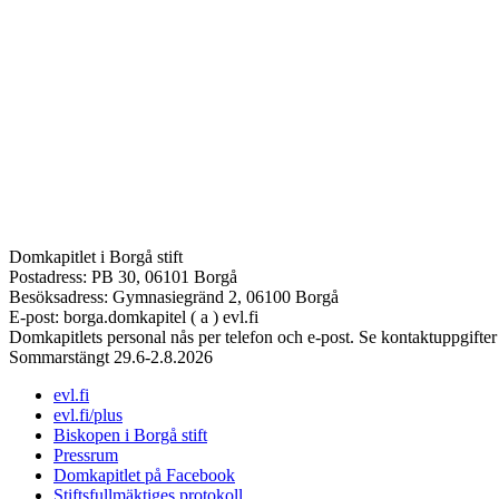
Domkapitlet i Borgå stift
Postadress: PB 30, 06101 Borgå
Besöksadress: Gymnasiegränd 2, 06100 Borgå
E-post: borga.domkapitel ( a ) evl.fi
Domkapitlets personal nås per telefon och e-post. Se kontaktuppgifter
Sommarstängt 29.6-2.8.2026
evl.fi
evl.fi/plus
Biskopen i Borgå stift
Pressrum
Domkapitlet på Facebook
Stiftsfullmäktiges protokoll