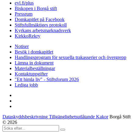
evl.fi/plus
Biskopen i Borgå stift
Pressrum
Domkapitlet på Facebook
Stiftsfullmäktiges protokoll
Kyrkans arbetsmarknadsverk
KirkkoRekry
Notiser
Besök i domkapitlet
Handlingsprogram för sexuella trakasserier och övergrepp
Lämna in dokument
Materialbeställningar
Kontaktuppgifter
"Ett himla liv" - Stiftsforum 2026
Lediga jobb
Dataskyddsbeskrivning Tillgänglighetsutlåtande Kakor
Borgå Stift
© 2026