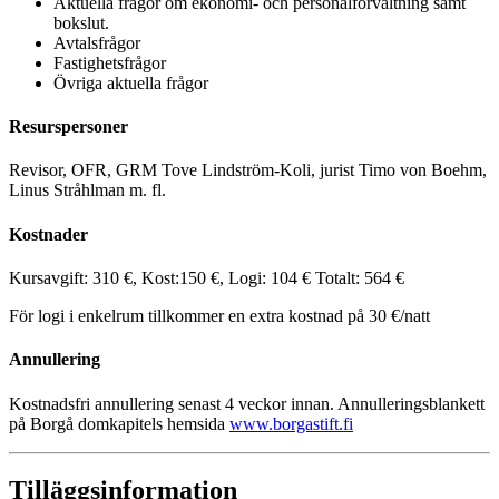
Aktuella frågor om ekonomi- och personalförvaltning samt
bokslut.
Avtalsfrågor
Fastighetsfrågor
Övriga aktuella frågor
Resurspersoner
Revisor, OFR, GRM Tove Lindström-Koli, jurist Timo von Boehm,
Linus Stråhlman m. fl.
Kostnader
Kursavgift: 310 €, Kost:150 €, Logi: 104 € Totalt: 564 €
För logi i enkelrum tillkommer en extra kostnad på 30 €/natt
Annullering
Kostnadsfri annullering senast 4 veckor innan. Annulleringsblankett
på Borgå domkapitels hemsida
www.borgastift.fi
Tilläggsinformation