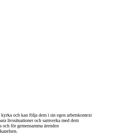
l kyrka och kan följa dem i sin egen arbetskontext
rbara livssituationer och samverka med dem
sta och för gemensamma ärenden
skapelsen.