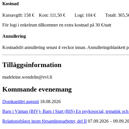
Kostnad
Kursavgift: 158 € Kost: 111,50 € Logi: 104 € Totalt: 365,5
För logi i enkelrum tillkommer en extra kostnad på 30 €/natt
Annullering
Kostnadsfri annullering senast 4 veckor innan. Annulleringsblankett
Tilläggsinformation
madeleine.wendelin@evl.fi
Kommande evenemang
Domkapitlet augusti
18.08.2026
Barn i Väntan (BIV)- Barn i Start (BIS) En psykosocial, tematisk och 
Relationsfrågor inom församlingsarbetet, del II
07.09.2026 – 09.09.2