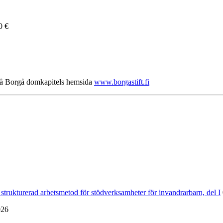
0 €
 på Borgå domkapitels hemsida
www.borgastift.fi
strukturerad arbetsmetod för stödverksamheter för invandrarbarn, del I
026