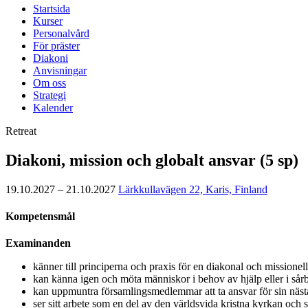
Startsida
Kurser
Personalvård
För präster
Diakoni
Anvisningar
Om oss
Strategi
Kalender
Retreat
Diakoni, mission och globalt ansvar (5 sp)
19.10.2027 – 21.10.2027
Lärkkullavägen 22, Karis, Finland
Kompetensmål
Examinanden
känner till principerna och praxis för en diakonal och missionel
kan känna igen och möta människor i behov av hjälp eller i så
kan uppmuntra församlingsmedlemmar att ta ansvar för sin nä
ser sitt arbete som en del av den världsvida kristna kyrkan och 