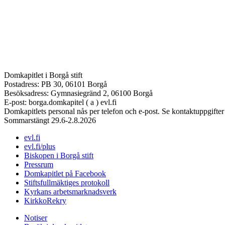
Domkapitlet i Borgå stift
Postadress: PB 30, 06101 Borgå
Besöksadress: Gymnasiegränd 2, 06100 Borgå
E-post: borga.domkapitel ( a ) evl.fi
Domkapitlets personal nås per telefon och e-post. Se kontaktuppgifter
Sommarstängt 29.6-2.8.2026
evl.fi
evl.fi/plus
Biskopen i Borgå stift
Pressrum
Domkapitlet på Facebook
Stiftsfullmäktiges protokoll
Kyrkans arbetsmarknadsverk
KirkkoRekry
Notiser