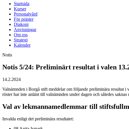
Startsida
Kurser
Personalvård
För präster
Diakoni
Anvisningar
Om oss
Strategi
Kalender
Notis
Notis 5/24: Preliminärt resultat i valen 1
14.2.2024
Valnämnden i Borgå stift meddelar om följande preliminära resultat i 
röster har inte anlänt till valnämnden under dagen och således saknas r
Val av lekmannamedlemmar till stiftsfullm
Invalda enligt det preliminära resultatet:
08 Anita Ismark