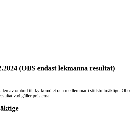
3.2.2024 (OBS endast lekmanna resultat)
valen av ombud till kyrkomötet och medlemmar i stiftsfullmäktige. Observ
esultat vad gäller prästerna.
äktige