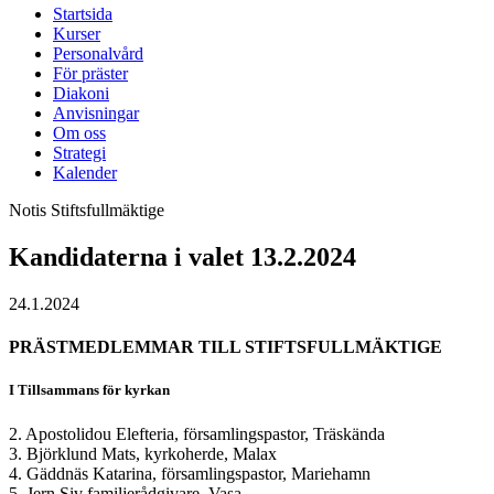
Startsida
Kurser
Personalvård
För präster
Diakoni
Anvisningar
Om oss
Strategi
Kalender
Notis
Stiftsfullmäktige
Kandidaterna i valet 13.2.2024
24.1.2024
PRÄSTMEDLEMMAR TILL STIFTSFULLMÄKTIGE
I Tillsammans för kyrkan
2. Apostolidou Elefteria, församlingspastor, Träskända
3. Björklund Mats, kyrkoherde, Malax
4. Gäddnäs Katarina, församlingspastor, Mariehamn
5. Jern Siv familjerådgivare, Vasa