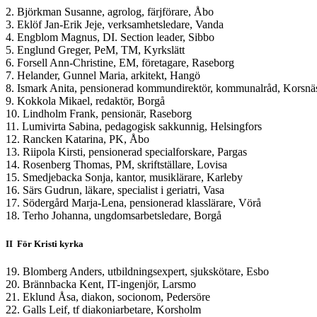
2. Björkman Susanne, agrolog, färjförare, Åbo
3. Eklöf Jan-Erik Jeje, verksamhetsledare, Vanda
4. Engblom Magnus, DI. Section leader, Sibbo
5. Englund Greger, PeM, TM, Kyrkslätt
6. Forsell Ann-Christine, EM, företagare, Raseborg
7. Helander, Gunnel Maria, arkitekt, Hangö
8. Ismark Anita, pensionerad kommundirektör, kommunalråd, Korsnä
9. Kokkola Mikael, redaktör, Borgå
10. Lindholm Frank, pensionär, Raseborg
11. Lumivirta Sabina, pedagogisk sakkunnig, Helsingfors
12. Rancken Katarina, PK, Åbo
13. Riipola Kirsti, pensionerad specialforskare, Pargas
14. Rosenberg Thomas, PM, skriftställare, Lovisa
15. Smedjebacka Sonja, kantor, musiklärare, Karleby
16. Särs Gudrun, läkare, specialist i geriatri, Vasa
17. Södergård Marja-Lena, pensionerad klasslärare, Vörå
18. Terho Johanna, ungdomsarbetsledare, Borgå
II För Kristi kyrka
19. Blomberg Anders, utbildningsexpert, sjukskötare, Esbo
20. Brännbacka Kent, IT-ingenjör, Larsmo
21. Eklund Åsa, diakon, socionom, Pedersöre
22. Galls Leif, tf diakoniarbetare, Korsholm