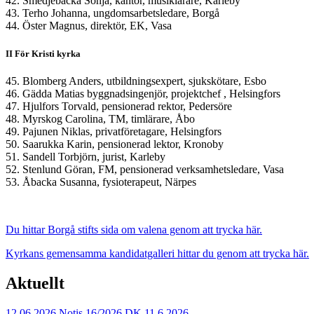
42. Smedjebacka Sonja, kantor, musiklärare, Karleby
43. Terho Johanna, ungdomsarbetsledare, Borgå
44. Öster Magnus, direktör, EK, Vasa
II För Kristi kyrka
45. Blomberg Anders, utbildningsexpert, sjukskötare, Esbo
46. Gädda Matias byggnadsingenjör, projektchef , Helsingfors
47. Hjulfors Torvald, pensionerad rektor, Pedersöre
48. Myrskog Carolina, TM, timlärare, Åbo
49. Pajunen Niklas, privatföretagare, Helsingfors
50. Saarukka Karin, pensionerad lektor, Kronoby
51. Sandell Torbjörn, jurist, Karleby
52. Stenlund Göran, FM, pensionerad verksamhetsledare, Vasa
53. Åbacka Susanna, fysioterapeut, Närpes
Du hittar Borgå stifts sida om valena genom att trycka här.
Kyrkans gemensamma kandidatgalleri hittar du genom att trycka här.
Aktuellt
12.06.2026
Notis 16/2026 DK 11.6.2026