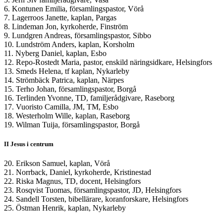
6. Kontunen Emilia, församlingspastor, Vörå
7. Lagerroos Janette, kaplan, Pargas
8. Lindeman Jon, kyrkoherde, Finström
9. Lundgren Andreas, församlingspastor, Sibbo
10. Lundström Anders, kaplan, Korsholm
11. Nyberg Daniel, kaplan, Esbo
12. Repo-Rostedt Maria, pastor, enskild näringsidkare, Helsingfors
13. Smeds Helena, tf kaplan, Nykarleby
14. Strömbäck Patrica, kaplan, Närpes
15. Terho Johan, församlingspastor, Borgå
16. Terlinden Yvonne, TD, familjerådgivare, Raseborg
17. Vuoristo Camilla, JM, TM, Esbo
18. Westerholm Wille, kaplan, Raseborg
19. Wilman Tuija, församlingspastor, Borgå
II Jesus i centrum
20. Erikson Samuel, kaplan, Vörå
21. Norrback, Daniel, kyrkoherde, Kristinestad
22. Riska Magnus, TD, docent, Helsingfors
23. Rosqvist Tuomas, församlingspastor, JD, Helsingfors
24. Sandell Torsten, bibellärare, koranforskare, Helsingfors
25. Östman Henrik, kaplan, Nykarleby