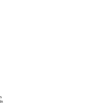
rs
äs