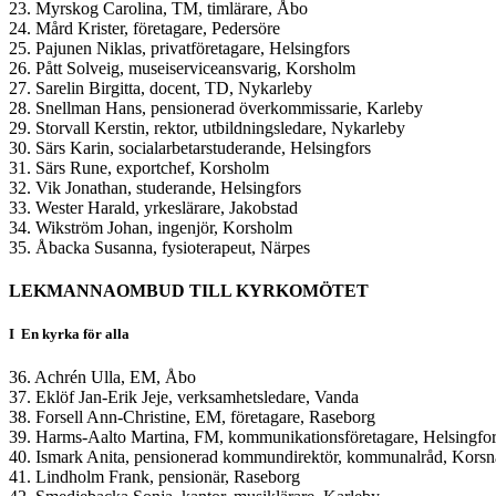
23. Myrskog Carolina, TM, timlärare, Åbo
24. Mård Krister, företagare, Pedersöre
25. Pajunen Niklas, privatföretagare, Helsingfors
26. Pått Solveig, museiserviceansvarig, Korsholm
27. Sarelin Birgitta, docent, TD, Nykarleby
28. Snellman Hans, pensionerad överkommissarie, Karleby
29. Storvall Kerstin, rektor, utbildningsledare, Nykarleby
30. Särs Karin, socialarbetarstuderande, Helsingfors
31. Särs Rune, exportchef, Korsholm
32. Vik Jonathan, studerande, Helsingfors
33. Wester Harald, yrkeslärare, Jakobstad
34. Wikström Johan, ingenjör, Korsholm
35. Åbacka Susanna, fysioterapeut, Närpes
LEKMANNAOMBUD TILL KYRKOMÖTET
I En kyrka för alla
36. Achrén Ulla, EM, Åbo
37. Eklöf Jan-Erik Jeje, verksamhetsledare, Vanda
38. Forsell Ann-Christine, EM, företagare, Raseborg
39. Harms-Aalto Martina, FM, kommunikationsföretagare, Helsingfo
40. Ismark Anita, pensionerad kommundirektör, kommunalråd, Korsn
41. Lindholm Frank, pensionär, Raseborg