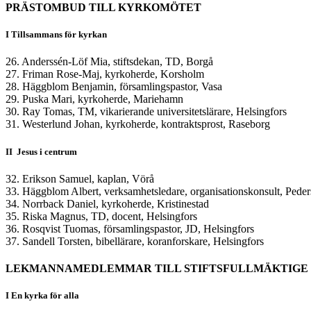
PRÄSTOMBUD TILL KYRKOMÖTET
I Tillsammans för kyrkan
26. Anderssén-Löf Mia, stiftsdekan, TD, Borgå
27. Friman Rose-Maj, kyrkoherde, Korsholm
28. Häggblom Benjamin, församlingspastor, Vasa
29. Puska Mari, kyrkoherde, Mariehamn
30. Ray Tomas, TM, vikarierande universitetslärare, Helsingfors
31. Westerlund Johan, kyrkoherde, kontraktsprost, Raseborg
II Jesus i centrum
32. Erikson Samuel, kaplan, Vörå
33. Häggblom Albert, verksamhetsledare, organisationskonsult, Peder
34. Norrback Daniel, kyrkoherde, Kristinestad
35. Riska Magnus, TD, docent, Helsingfors
36. Rosqvist Tuomas, församlingspastor, JD, Helsingfors
37. Sandell Torsten, bibellärare, koranforskare, Helsingfors
LEKMANNAMEDLEMMAR TILL STIFTSFULLMÄKTIGE
I En kyrka för alla