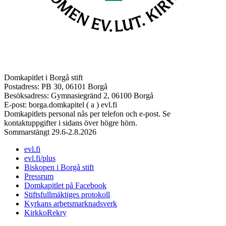
Domkapitlet i Borgå stift
Postadress: PB 30, 06101 Borgå
Besöksadress: Gymnasiegränd 2, 06100 Borgå
E-post: borga.domkapitel ( a ) evl.fi
Domkapitlets personal nås per telefon och e-post. Se
kontaktuppgifter i sidans över högre hörn.
Sommarstängt 29.6-2.8.2026
evl.fi
evl.fi/plus
Biskopen i Borgå stift
Pressrum
Domkapitlet på Facebook
Stiftsfullmäktiges protokoll
Kyrkans arbetsmarknadsverk
KirkkoRekry