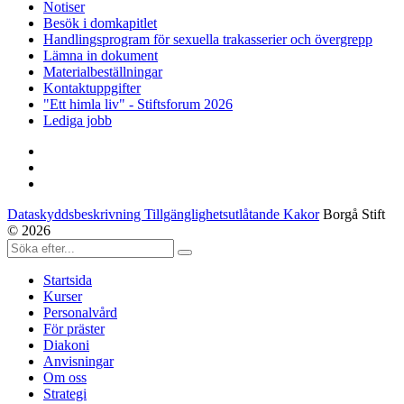
Notiser
Besök i domkapitlet
Handlingsprogram för sexuella trakasserier och övergrepp
Lämna in dokument
Materialbeställningar
Kontaktuppgifter
"Ett himla liv" - Stiftsforum 2026
Lediga jobb
Dataskyddsbeskrivning Tillgänglighetsutlåtande Kakor
Borgå Stift
© 2026
Startsida
Kurser
Personalvård
För präster
Diakoni
Anvisningar
Om oss
Strategi