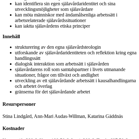
kan identifiera sin egen själavårdaridentitet och sina
utvecklingsmöjligheter som själavårdare
kan möta människor med ändamålsenliga arbetssätt i
arbetsrelaterade själavårdssituationer
kan iaktta själavårdens etiska principer
Innehåll
strukturering av den egna själavårdsteologin
utforskande av själavårdaridentiteten och reflektion kring egna
handlingssätt
dialogisk interaktion som arbetssätt i själavården
själavårdarens roll som samtalspartner i livets utmanande
situationer, frågor om tillväxt och andlighet
utveckling av ett själavårdande arbetssätt i kausalhandlingarna
och arbetet överlag
gränserna för det själavårdande arbetet
Resurspersoner
Stina Lindgård, Ann-Mari Audas-Willman, Katarina Gäddnäs
Kostnader