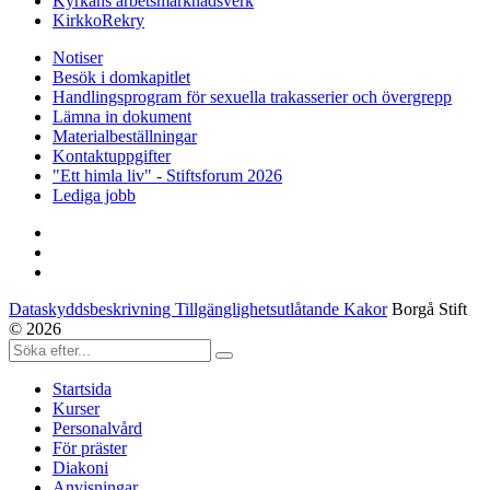
Kyrkans arbetsmarknadsverk
KirkkoRekry
Notiser
Besök i domkapitlet
Handlingsprogram för sexuella trakasserier och övergrepp
Lämna in dokument
Materialbeställningar
Kontaktuppgifter
"Ett himla liv" - Stiftsforum 2026
Lediga jobb
Dataskyddsbeskrivning Tillgänglighetsutlåtande Kakor
Borgå Stift
© 2026
Startsida
Kurser
Personalvård
För präster
Diakoni
Anvisningar