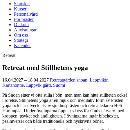
Startsida
Kurser
Personalvård
För präster
Diakoni
Anvisningar
Om oss
Strategi
Kalender
Retreat
Retreat med Stillhetens yoga
16.04.2027 – 18.04.2027
Retreatgården snoan, Lappvikin
Kartanontie, Lappvik gård, Suomi
På Snoan sitter vi ofta stilla i bön, men man kan hitta stillheten också
i rörelse. Stillhetens yoga är en mjuk och meditativ form av kristen
yoga och har utvecklats av sjukhusprästen och retreatledaren Heli
Harjunpää. Under övningarna öppnar vi oss för Guds närvaro med
kroppen, psyket och andligheten. I övningarna ingår bibeltexter,
psalmverser och både traditionella och nyskrivna böner.