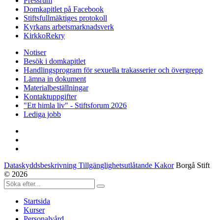
Pressrum
Domkapitlet på Facebook
Stiftsfullmäktiges protokoll
Kyrkans arbetsmarknadsverk
KirkkoRekry
Notiser
Besök i domkapitlet
Handlingsprogram för sexuella trakasserier och övergrepp
Lämna in dokument
Materialbeställningar
Kontaktuppgifter
"Ett himla liv" - Stiftsforum 2026
Lediga jobb
Dataskyddsbeskrivning Tillgänglighetsutlåtande Kakor
Borgå Stift
© 2026
Startsida
Kurser
Personalvård