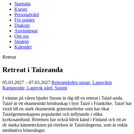
Startsida
Kurser
Personalvård
För präster
Diakoni
Anvisningar
Om oss
Strategi
Kalender
Retreat
Retreat i Taizeanda
05.03.2027 – 07.03.2027
Retreatgården snoan, Lappvikin
Kartanontie, Lappvik gård, Suomi
I väntan på våren bjuder Snoan in dig till en retreat i Taizé-anda.
Taizé är ett ekumeniskt brödraskap i byn Taizé i Frankrike. Taizé har
vuxit till en stark ekumenisk gräsrotsrörelse som har ökat
Taizégemenskapens popularitet och inflytande i olika
kyrkosamfund. Rörelsen har också blivit känd i Finland och ett av
de starka kännetecknen på rörelsen är Taizésångerna, som är enkla
meditativa bönesånger.