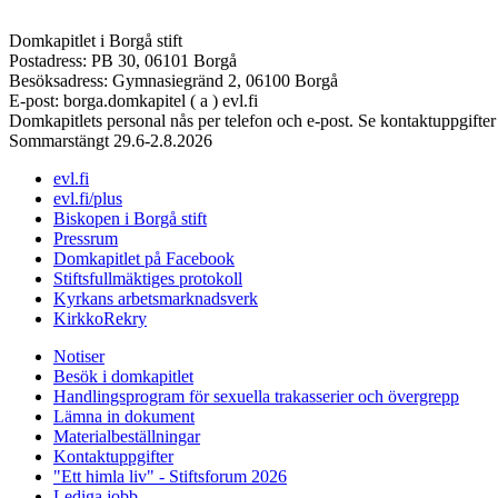
Domkapitlet i Borgå stift
Postadress: PB 30, 06101 Borgå
Besöksadress: Gymnasiegränd 2, 06100 Borgå
E-post: borga.domkapitel ( a ) evl.fi
Domkapitlets personal nås per telefon och e-post. Se kontaktuppgifter
Sommarstängt 29.6-2.8.2026
evl.fi
evl.fi/plus
Biskopen i Borgå stift
Pressrum
Domkapitlet på Facebook
Stiftsfullmäktiges protokoll
Kyrkans arbetsmarknadsverk
KirkkoRekry
Notiser
Besök i domkapitlet
Handlingsprogram för sexuella trakasserier och övergrepp
Lämna in dokument
Materialbeställningar
Kontaktuppgifter
"Ett himla liv" - Stiftsforum 2026
Lediga jobb