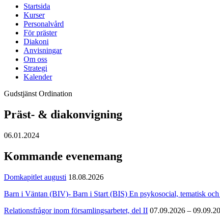
Startsida
Kurser
Personalvård
För präster
Diakoni
Anvisningar
Om oss
Strategi
Kalender
Gudstjänst
Ordination
Präst- & diakonvigning
06.01.2024
Kommande evenemang
Domkapitlet augusti
18.08.2026
Barn i Väntan (BIV)- Barn i Start (BIS) En psykosocial, tematisk och 
Relationsfrågor inom församlingsarbetet, del II
07.09.2026 – 09.09.2