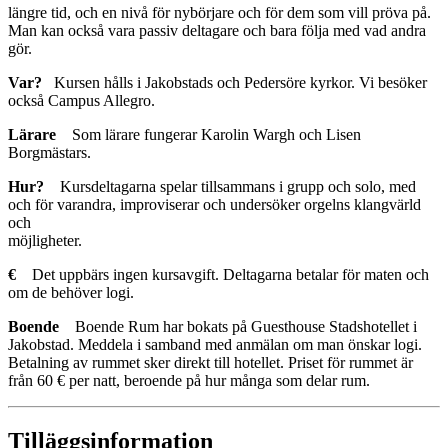
längre tid, och en nivå för nybörjare och för dem som vill pröva på.
Man kan också vara passiv deltagare och bara följa med vad andra
gör.
Var?
Kursen hålls i Jakobstads och Pedersöre kyrkor. Vi besöker
också Campus Allegro.
Lärare
Som lärare fungerar Karolin Wargh och Lisen
Borgmästars.
Hur?
Kursdeltagarna spelar tillsammans i grupp och solo, med
och för varandra, improviserar och undersöker orgelns klangvärld
och
möjligheter.
€
Det uppbärs ingen kursavgift. Deltagarna betalar för maten och
om de behöver logi.
Boende
Boende Rum har bokats på Guesthouse Stadshotellet i
Jakobstad. Meddela i samband med anmälan om man önskar logi.
Betalning av rummet sker direkt till hotellet. Priset för rummet är
från 60 € per natt, beroende på hur många som delar rum.
Tilläggsinformation