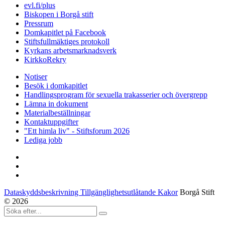
evl.fi/plus
Biskopen i Borgå stift
Pressrum
Domkapitlet på Facebook
Stiftsfullmäktiges protokoll
Kyrkans arbetsmarknadsverk
KirkkoRekry
Notiser
Besök i domkapitlet
Handlingsprogram för sexuella trakasserier och övergrepp
Lämna in dokument
Materialbeställningar
Kontaktuppgifter
"Ett himla liv" - Stiftsforum 2026
Lediga jobb
Dataskyddsbeskrivning Tillgänglighetsutlåtande Kakor
Borgå Stift
© 2026