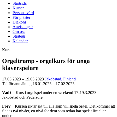
Startsida
Kurser
Personalvård
För präster
Diakoni
Anvisningar
Om oss
Strategi
Kalender
Kurs
Orgeltramp - orgelkurs för unga
klaverspelare
17.03.2023 – 19.03.2023
Jakobstad, Finland
Tid för anmälning 16.01.2023 – 17.02.2023
Vad?
Kurs i orgelspel under en weekend 17-19.3.2023 i
Jakobstad och Pedersöre
För?
Kursen riktar sig till alla som vill spela orgel. Det kommer att
finnas två nivåer, en nivå för dem som redan har spelat lite eller
under en