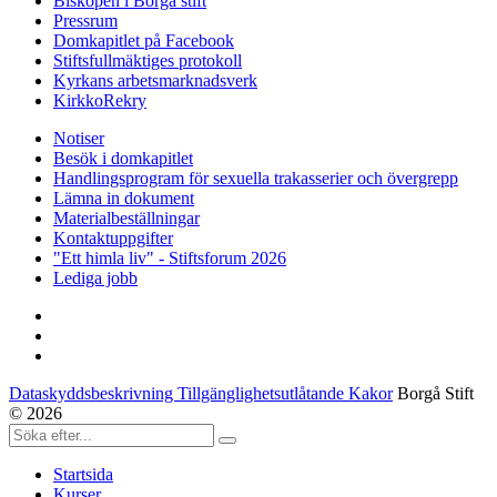
Biskopen i Borgå stift
Pressrum
Domkapitlet på Facebook
Stiftsfullmäktiges protokoll
Kyrkans arbetsmarknadsverk
KirkkoRekry
Notiser
Besök i domkapitlet
Handlingsprogram för sexuella trakasserier och övergrepp
Lämna in dokument
Materialbeställningar
Kontaktuppgifter
"Ett himla liv" - Stiftsforum 2026
Lediga jobb
Dataskyddsbeskrivning Tillgänglighetsutlåtande Kakor
Borgå Stift
© 2026
Startsida
Kurser