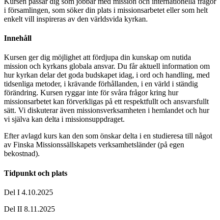
Kursen passar dig som jobbar med mission och internationella frågor
i församlingen, som söker din plats i missionsarbetet eller som helt
enkelt vill inspireras av den världsvida kyrkan.
Innehåll
Kursen ger dig möjlighet att fördjupa din kunskap om nutida
mission och kyrkans globala ansvar. Du får aktuell information om
hur kyrkan delar det goda budskapet idag, i ord och handling, med
tidsenliga metoder, i krävande förhållanden, i en värld i ständig
förändring. Kursen ryggar inte för svåra frågor kring hur
missionsarbetet kan förverkligas på ett respektfullt och ansvarsfullt
sätt. Vi diskuterar även missionsverksamheten i hemlandet och hur
vi själva kan delta i missionsuppdraget.
Efter avlagd kurs kan den som önskar delta i en studieresa till något
av Finska Missionssällskapets verksamhetsländer (på egen
bekostnad).
Tidpunkt och plats
Del I 4.10.2025
Del II 8.11.2025