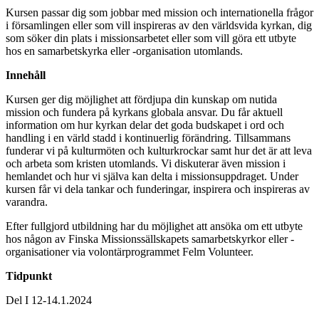
Kursen passar dig som jobbar med mission och internationella frågor
i församlingen eller som vill inspireras av den världsvida kyrkan, dig
som söker din plats i missionsarbetet eller som vill göra ett utbyte
hos en samarbetskyrka eller -organisation utomlands.
Innehåll
Kursen ger dig möjlighet att fördjupa din kunskap om nutida
mission och fundera på kyrkans globala ansvar. Du får aktuell
information om hur kyrkan delar det goda budskapet i ord och
handling i en värld stadd i kontinuerlig förändring. Tillsammans
funderar vi på kulturmöten och kulturkrockar samt hur det är att leva
och arbeta som kristen utomlands. Vi diskuterar även mission i
hemlandet och hur vi själva kan delta i missionsuppdraget. Under
kursen får vi dela tankar och funderingar, inspirera och inspireras av
varandra.
Efter fullgjord utbildning har du möjlighet att ansöka om ett utbyte
hos någon av Finska Missionssällskapets samarbetskyrkor eller -
organisationer via volontärprogrammet Felm Volunteer.
Tidpunkt
Del I 12-14.1.2024