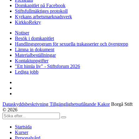
Domkapitlet på Facebook
Stiftsfullmäktiges protokoll
Kyrkans arbetsmarknadsverk
KirkkoRekry
Notiser
Besök i domkapitlet
Handlingsprogram för sexuella trakasserier och övergrepp
Lämna in dokument
Materialbeställningar
Kontaktuppgifter
"Ett himla liv" - Stiftsforum 2026
Lediga jobb
Dataskyddsbeskrivning Tillgänglighetsutlåtande Kakor
Borgå Stift
© 2026
Startsida
Kurser
Personalvård