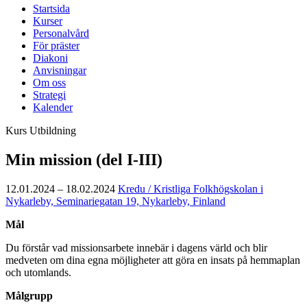
Startsida
Kurser
Personalvård
För präster
Diakoni
Anvisningar
Om oss
Strategi
Kalender
Kurs
Utbildning
Min mission (del I-III)
12.01.2024 – 18.02.2024
Kredu / Kristliga Folkhögskolan i
Nykarleby, Seminariegatan 19, Nykarleby, Finland
Mål
Du förstår vad missionsarbete innebär i dagens värld och blir
medveten om dina egna möjligheter att göra en insats på hemmaplan
och utomlands.
Målgrupp