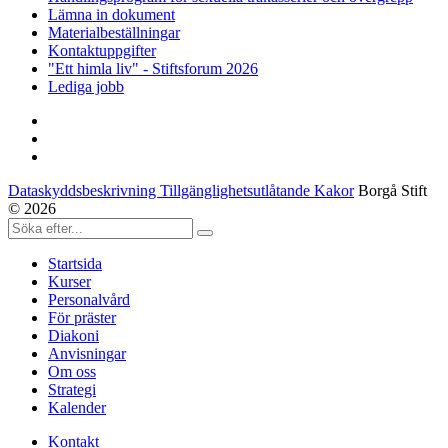
Lämna in dokument
Materialbeställningar
Kontaktuppgifter
"Ett himla liv" - Stiftsforum 2026
Lediga jobb
Dataskyddsbeskrivning Tillgänglighetsutlåtande Kakor
Borgå Stift
© 2026
Startsida
Kurser
Personalvård
För präster
Diakoni
Anvisningar
Om oss
Strategi
Kalender
Kontakt