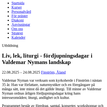
Startsida
Kurser
Personalvård
För präster
Diakoni
Anvisningar
Om oss
Strategi
Kalender
Utbildning
Liv, lek, liturgi - fördjupningsdagar i
Valdemar Nymans landskap
22.08.2025 – 24.08.2025
Finström, Åland
Valdemar Nyman var verksam som kyrkoherde i Finström i nästan
35 år. Han var författare, naturmystiker och en föregångare på
många sätt, inte minst då det gällde liturgi. Till minne av Valdemar
Nyman ordnas årligen fördjupningsdagar kring hans
intresseområden; liturgi, andlighet och kultur.
Programmet består av föredrag, samtal, konserter, workshoppar och