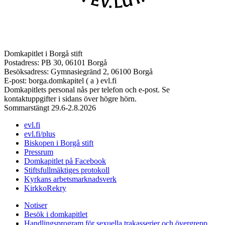
Domkapitlet i Borgå stift
Postadress: PB 30, 06101 Borgå
Besöksadress: Gymnasiegränd 2, 06100 Borgå
E-post: borga.domkapitel ( a ) evl.fi
Domkapitlets personal nås per telefon och e-post. Se
kontaktuppgifter i sidans över högre hörn.
Sommarstängt 29.6-2.8.2026
evl.fi
evl.fi/plus
Biskopen i Borgå stift
Pressrum
Domkapitlet på Facebook
Stiftsfullmäktiges protokoll
Kyrkans arbetsmarknadsverk
KirkkoRekry
Notiser
Besök i domkapitlet
Handlingsprogram för sexuella trakasserier och övergrepp