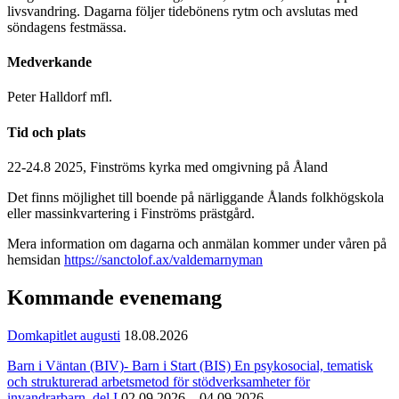
livsvandring. Dagarna följer tidebönens rytm och avslutas med
söndagens festmässa.
Medverkande
Peter Halldorf mfl.
Tid och plats
22-24.8 2025, Finströms kyrka med omgivning på Åland
Det finns möjlighet till boende på närliggande Ålands folkhögskola
eller massinkvartering i Finströms prästgård.
Mera information om dagarna och anmälan kommer under våren på
hemsidan
https://sanctolof.ax/valdemarnyman
Kommande evenemang
Domkapitlet augusti
18.08.2026
Barn i Väntan (BIV)- Barn i Start (BIS) En psykosocial, tematisk
och strukturerad arbetsmetod för stödverksamheter för
invandrarbarn, del I
02.09.2026 – 04.09.2026