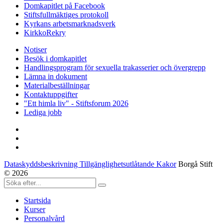
Domkapitlet på Facebook
Stiftsfullmäktiges protokoll
Kyrkans arbetsmarknadsverk
KirkkoRekry
Notiser
Besök i domkapitlet
Handlingsprogram för sexuella trakasserier och övergrepp
Lämna in dokument
Materialbeställningar
Kontaktuppgifter
"Ett himla liv" - Stiftsforum 2026
Lediga jobb
Dataskyddsbeskrivning Tillgänglighetsutlåtande Kakor
Borgå Stift
© 2026
Startsida
Kurser
Personalvård