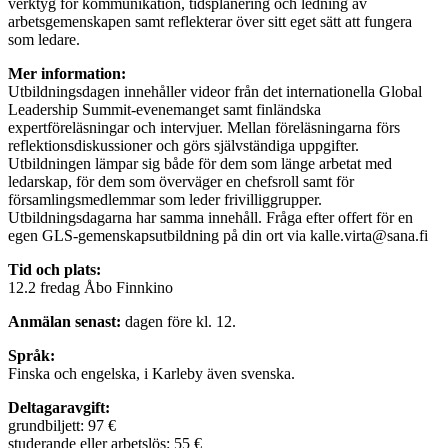
verktyg för kommunikation, tidsplanering och ledning av
arbetsgemenskapen samt reflekterar över sitt eget sätt att fungera
som ledare.
Mer information
:
Utbildningsdagen innehåller videor från det internationella Global
Leadership Summit-evenemanget samt finländska
expertföreläsningar och intervjuer. Mellan föreläsningarna förs
reflektionsdiskussioner och görs självständiga uppgifter.
Utbildningen lämpar sig både för dem som länge arbetat med
ledarskap, för dem som överväger en chefsroll samt för
församlingsmedlemmar som leder frivilliggrupper.
Utbildningsdagarna har samma innehåll. Fråga efter offert för en
egen GLS-gemenskapsutbildning på din ort via kalle.virta@sana.fi
Tid och plats
:
12.2 fredag Åbo Finnkino
Anmälan senast
:
dagen före kl. 12.
Språk
:
Finska och engelska, i Karleby även svenska.
Deltagaravgift
:
grundbiljett: 97 €
studerande eller arbetslös: 55 €