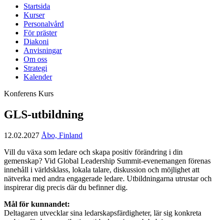
Startsida
Kurser
Personalvård
För präster
Diakoni
Anvisningar
Om oss
Strategi
Kalender
Konferens
Kurs
GLS-utbildning
12.02.2027
Åbo, Finland
Vill du växa som ledare och skapa positiv förändring i din
gemenskap? Vid Global Leadership Summit-evenemangen förenas
innehåll i världsklass, lokala talare, diskussion och möjlighet att
nätverka med andra engagerade ledare. Utbildningarna utrustar och
inspirerar dig precis där du befinner dig.
Mål för kunnandet
:
Deltagaren utvecklar sina ledarskapsfärdigheter, lär sig konkreta