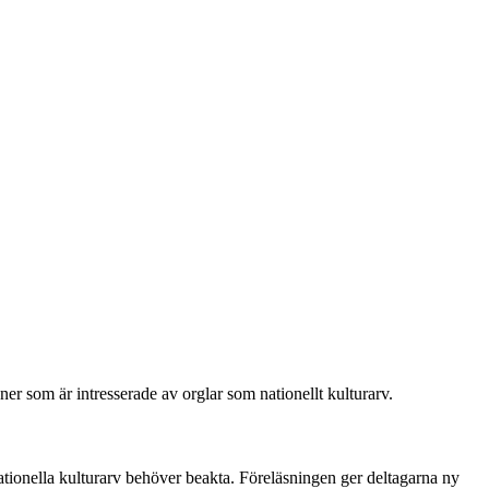
er som är intresserade av orglar som natio­nellt kulturarv.
tionella kulturarv behöver beakta. Föreläs­ningen ger deltagarna ny