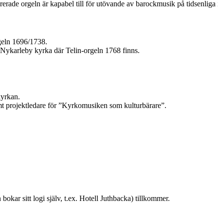
rerade orgeln är kapabel till för utövande av barockmusik på tidsenliga
geln 1696/1738.
Ny­kar­leby kyrka där Telin-orgeln 1768 finns.
kyrkan.
t projektledare för ”Kyrko­musiken som kulturbärare”.
kar sitt logi själv, t.ex. Hotell Juthbacka) tillkommer.