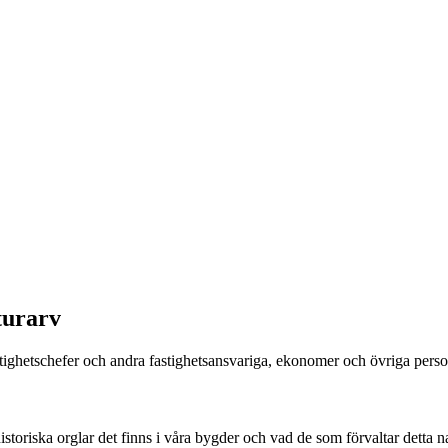
turarv
ighetschefer och and­ra fastighets­ansva­riga, ekonomer och övriga person
oriska orglar det finns i våra bygder och vad de som förvaltar detta na