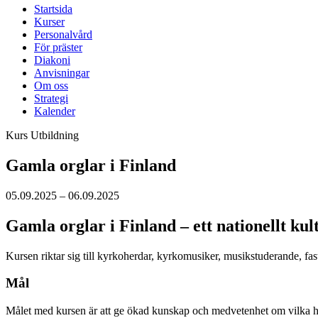
Startsida
Kurser
Personalvård
För präster
Diakoni
Anvisningar
Om oss
Strategi
Kalender
Kurs
Utbildning
Gamla orglar i Finland
05.09.2025 – 06.09.2025
Gamla orglar i Finland – ett nationellt kul
Kursen riktar sig till kyrkoherdar, kyrkomusiker, musikstuderande, fast
Mål
Målet med kursen är att ge ökad kunskap och medvetenhet om vilka hist