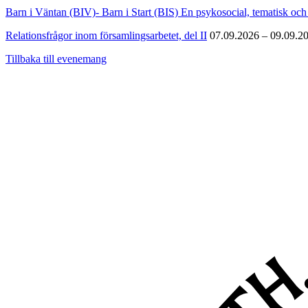
Barn i Väntan (BIV)- Barn i Start (BIS) En psykosocial, tematisk och 
Relationsfrågor inom församlingsarbetet, del II
07.09.2026 – 09.09.2
Tillbaka till evenemang