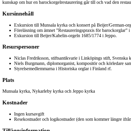
kunskap om hur en barockorgelrestaurering går till och vad den restau­
Kursinnehåll
Exkursion till Munsala kyrka och konsert på Beijer/German-or
Föreläsning om ämnet ”Restaureringspraxis för barockorglar” i 
Exkursion till Beijer/Kahelin-orgeln 1685/1774 i Jeppo.
Resurspersoner
Niclas Fredriksson, stiftsantikvarie i Linköpings stift, Svenska 
Niels Burgmann, diplomorganist, kompositör och körledare sam
Styrelsemedlemmarna i Historiska orglar i Finland rf.
Plats
Munsala kyrka, Nykarleby kyrka och Jeppo kyrka
Kostnader
Ingen kursavgift
Resekostnader och logikostnader (den som kommer längre ifrån bo
Tilläggsinformation