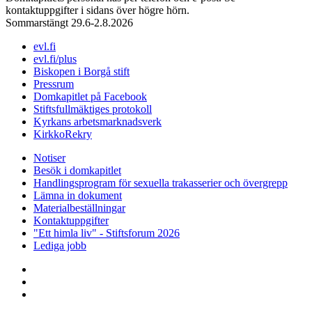
kontaktuppgifter i sidans över högre hörn.
Sommarstängt 29.6-2.8.2026
evl.fi
evl.fi/plus
Biskopen i Borgå stift
Pressrum
Domkapitlet på Facebook
Stiftsfullmäktiges protokoll
Kyrkans arbetsmarknadsverk
KirkkoRekry
Notiser
Besök i domkapitlet
Handlingsprogram för sexuella trakasserier och övergrepp
Lämna in dokument
Materialbeställningar
Kontaktuppgifter
"Ett himla liv" - Stiftsforum 2026
Lediga jobb