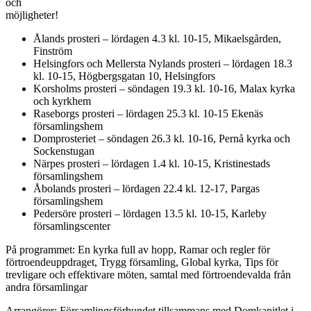
och
möjligheter!
Ålands prosteri – lördagen 4.3 kl. 10-15, Mikaelsgården,
Finström
Helsingfors och Mellersta Nylands prosteri – lördagen 18.3
kl. 10-15, Högbergsgatan 10, Helsingfors
Korsholms prosteri – söndagen 19.3 kl. 10-16, Malax kyrka
och kyrkhem
Raseborgs prosteri – lördagen 25.3 kl. 10-15 Ekenäs
församlingshem
Domprosteriet – söndagen 26.3 kl. 10-16, Pernå kyrka och
Sockenstugan
Närpes prosteri – lördagen 1.4 kl. 10-15, Kristinestads
församlingshem
Åbolands prosteri – lördagen 22.4 kl. 12-17, Pargas
församlingshem
Pedersöre prosteri – lördagen 13.5 kl. 10-15, Karleby
församlingscenter
På programmet: En kyrka full av hopp, Ramar och regler för
förtroendeuppdraget, Trygg församling, Global kyrka, Tips för
trevligare och effektivare möten, samtal med förtroendevalda från
andra församlingar
Arrangörer: Församlingsförbundet tillsammans med Domkapitlet i