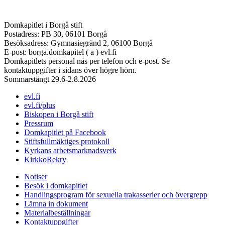
Domkapitlet i Borgå stift
Postadress: PB 30, 06101 Borgå
Besöksadress: Gymnasiegränd 2, 06100 Borgå
E-post: borga.domkapitel ( a ) evl.fi
Domkapitlets personal nås per telefon och e-post. Se
kontaktuppgifter i sidans över högre hörn.
Sommarstängt 29.6-2.8.2026
evl.fi
evl.fi/plus
Biskopen i Borgå stift
Pressrum
Domkapitlet på Facebook
Stiftsfullmäktiges protokoll
Kyrkans arbetsmarknadsverk
KirkkoRekry
Notiser
Besök i domkapitlet
Handlingsprogram för sexuella trakasserier och övergrepp
Lämna in dokument
Materialbeställningar
Kontaktuppgifter