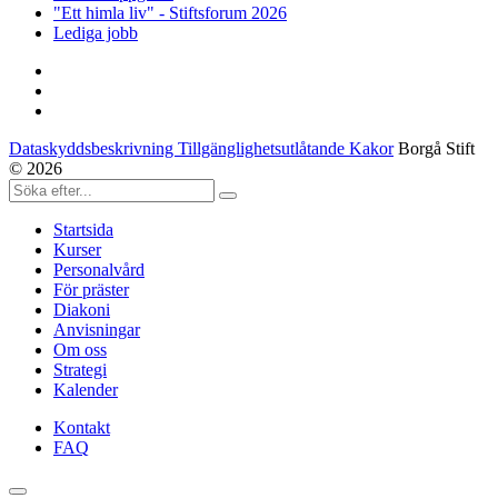
"Ett himla liv" - Stiftsforum 2026
Lediga jobb
Dataskyddsbeskrivning Tillgänglighetsutlåtande Kakor
Borgå Stift
© 2026
Startsida
Kurser
Personalvård
För präster
Diakoni
Anvisningar
Om oss
Strategi
Kalender
Kontakt
FAQ