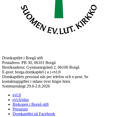
Domkapitlet i Borgå stift
Postadress: PB 30, 06101 Borgå
Besöksadress: Gymnasiegränd 2, 06100 Borgå
E-post: borga.domkapitel ( a ) evl.fi
Domkapitlets personal nås per telefon och e-post. Se
kontaktuppgifter i sidans över högre hörn.
Sommarstängt 29.6-2.8.2026
evl.fi
evl.fi/plus
Biskopen i Borgå stift
Pressrum
Domkapitlet på Facebook