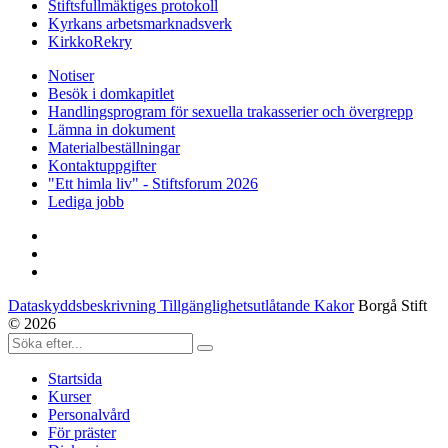
Stiftsfullmäktiges protokoll
Kyrkans arbetsmarknadsverk
KirkkoRekry
Notiser
Besök i domkapitlet
Handlingsprogram för sexuella trakasserier och övergrepp
Lämna in dokument
Materialbeställningar
Kontaktuppgifter
"Ett himla liv" - Stiftsforum 2026
Lediga jobb
Dataskyddsbeskrivning Tillgänglighetsutlåtande Kakor
Borgå Stift
© 2026
Startsida
Kurser
Personalvård
För präster