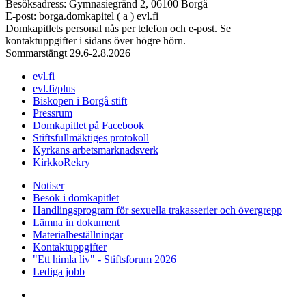
Besöksadress: Gymnasiegränd 2, 06100 Borgå
E-post: borga.domkapitel ( a ) evl.fi
Domkapitlets personal nås per telefon och e-post. Se
kontaktuppgifter i sidans över högre hörn.
Sommarstängt 29.6-2.8.2026
evl.fi
evl.fi/plus
Biskopen i Borgå stift
Pressrum
Domkapitlet på Facebook
Stiftsfullmäktiges protokoll
Kyrkans arbetsmarknadsverk
KirkkoRekry
Notiser
Besök i domkapitlet
Handlingsprogram för sexuella trakasserier och övergrepp
Lämna in dokument
Materialbeställningar
Kontaktuppgifter
"Ett himla liv" - Stiftsforum 2026
Lediga jobb