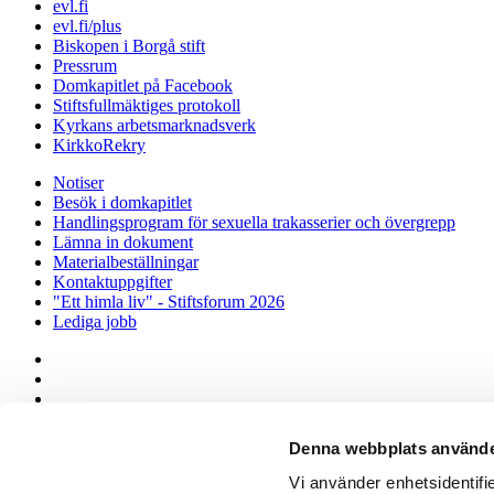
evl.fi
evl.fi/plus
Biskopen i Borgå stift
Pressrum
Domkapitlet på Facebook
Stiftsfullmäktiges protokoll
Kyrkans arbetsmarknadsverk
KirkkoRekry
Notiser
Besök i domkapitlet
Handlingsprogram för sexuella trakasserier och övergrepp
Lämna in dokument
Materialbeställningar
Kontaktuppgifter
"Ett himla liv" - Stiftsforum 2026
Lediga jobb
Dataskyddsbeskrivning Tillgänglighetsutlåtande Kakor
Borgå Stift ©
Denna webbplats använde
Vi använder enhetsidentifie