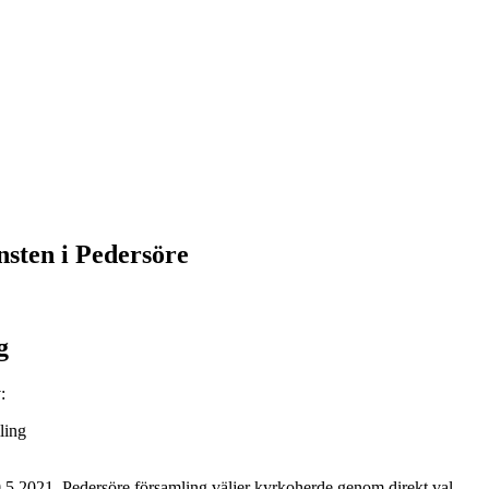
nsten i Pedersöre
g
:
ling
.5.2021. Pedersöre församling väljer kyrkoherde genom direkt val.