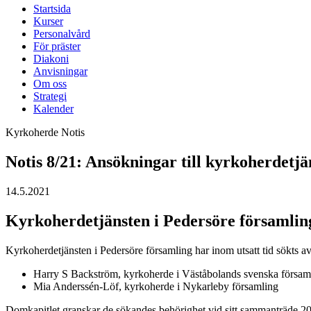
Startsida
Kurser
Personalvård
För präster
Diakoni
Anvisningar
Om oss
Strategi
Kalender
Kyrkoherde
Notis
Notis 8/21: Ansökningar till kyrkoherdetjä
14.5.2021
Kyrkoherdetjänsten i Pedersöre församlin
Kyrkoherdetjänsten i Pedersöre församling har inom utsatt tid sökts av
Harry S Backström, kyrkoherde i Väståbolands svenska försam
Mia Anderssén-Löf, kyrkoherde i Nykarleby församling
Domkapitlet granskar de sökandes behörighet vid sitt sammanträde 20