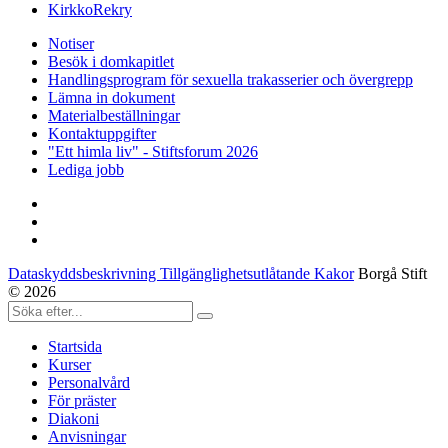
KirkkoRekry
Notiser
Besök i domkapitlet
Handlingsprogram för sexuella trakasserier och övergrepp
Lämna in dokument
Materialbeställningar
Kontaktuppgifter
"Ett himla liv" - Stiftsforum 2026
Lediga jobb
Dataskyddsbeskrivning Tillgänglighetsutlåtande Kakor
Borgå Stift
© 2026
Startsida
Kurser
Personalvård
För präster
Diakoni
Anvisningar