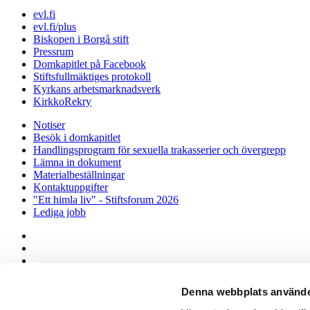
evl.fi
evl.fi/plus
Biskopen i Borgå stift
Pressrum
Domkapitlet på Facebook
Stiftsfullmäktiges protokoll
Kyrkans arbetsmarknadsverk
KirkkoRekry
Notiser
Besök i domkapitlet
Handlingsprogram för sexuella trakasserier och övergrepp
Lämna in dokument
Materialbeställningar
Kontaktuppgifter
"Ett himla liv" - Stiftsforum 2026
Lediga jobb
Dataskyddsbeskrivning Tillgänglighetsutlåtande Kakor
Borgå Stift ©
Denna webbplats använde