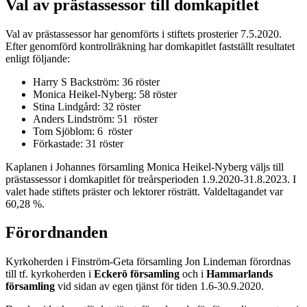
Val av prästassessor till domkapitlet
Val av prästassessor har genomförts i stiftets prosterier 7.5.2020.
Efter genomförd kontrollräkning har domkapitlet fastställt resultatet
enligt följande:
Harry S Backström: 36 röster
Monica Heikel-Nyberg: 58 röster
Stina Lindgård: 32 röster
Anders Lindström: 51 röster
Tom Sjöblom: 6 röster
Förkastade: 31 röster
Kaplanen i Johannes församling Monica Heikel-Nyberg väljs till
prästassessor i domkapitlet för treårsperioden 1.9.2020-31.8.2023. I
valet hade stiftets präster och lektorer rösträtt. Valdeltagandet var
60,28 %.
Förordnanden
Kyrkoherden i Finström-Geta församling Jon Lindeman förordnas
till tf. kyrkoherden i
Eckerö församling
och i
Hammarlands
församling
vid sidan av egen tjänst för tiden 1.6-30.9.2020.