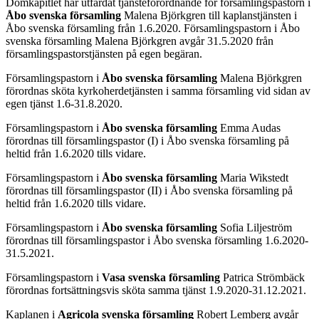
Domkapitlet har utfärdat tjänsteförordnande för församlingspastorn i
Åbo svenska församling
Malena Björkgren till kaplanstjänsten i
Åbo svenska församling från 1.6.2020. Församlingspastorn i Åbo
svenska församling Malena Björkgren avgår 31.5.2020 från
församlingspastorstjänsten på egen begäran.
Församlingspastorn i
Åbo svenska församling
Malena Björkgren
förordnas sköta kyrkoherdetjänsten i samma församling vid sidan av
egen tjänst 1.6-31.8.2020.
Församlingspastorn i
Åbo svenska församling
Emma Audas
förordnas till församlingspastor (I) i Åbo svenska församling på
heltid från 1.6.2020 tills vidare.
Församlingspastorn i
Åbo svenska församling
Maria Wikstedt
förordnas till församlingspastor (II) i Åbo svenska församling på
heltid från 1.6.2020 tills vidare.
Församlingspastorn i
Åbo svenska församling
Sofia Liljeström
förordnas till församlingspastor i Åbo svenska församling 1.6.2020-
31.5.2021.
Församlingspastorn i
Vasa svenska församling
Patrica Strömbäck
förordnas fortsättningsvis sköta samma tjänst 1.9.2020-31.12.2021.
Kaplanen i
Agricola svenska församling
Robert Lemberg avgår