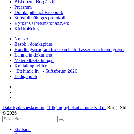
Biskopen i Borgå stift
Pressrum
Domkapitlet på Facebook
Stiftsfullmäktiges protokoll
Kyrkans arbetsmarknadsverk
KirkkoRekry
Notiser
Besök i domkapitlet
Handlingsprogram för sexuella trakasserier och övergrepp
Lämna in dokument
Materialbeställningar
Kontaktuppgifter
"Ett himla liv" - Stiftsforum 2026
Lediga jobb
Dataskyddsbeskrivning Tillgänglighetsutlåtande Kakor
Borgå Stift
© 2026
Startsida