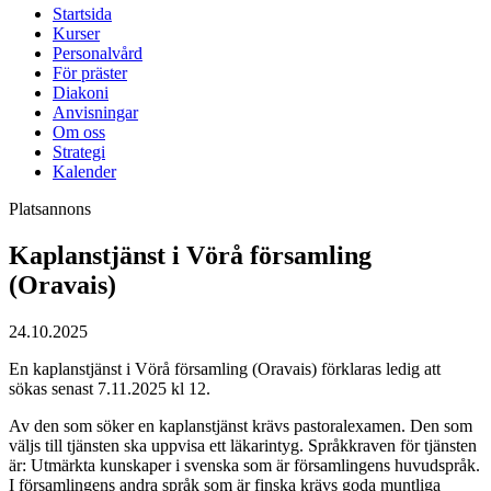
Startsida
Kurser
Personalvård
För präster
Diakoni
Anvisningar
Om oss
Strategi
Kalender
Platsannons
Kaplanstjänst i Vörå församling
(Oravais)
24.10.2025
En kaplanstjänst i Vörå församling (Oravais) förklaras ledig att
sökas senast 7.11.2025 kl 12.
Av den som söker en kaplanstjänst krävs pastoralexamen. Den som
väljs till tjänsten ska uppvisa ett läkarintyg. Språkkraven för tjänsten
är: Utmärkta kunskaper i svenska som är församlingens huvudspråk.
I församlingens andra språk som är finska krävs goda muntliga