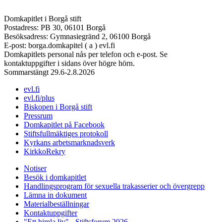
Domkapitlet i Borgå stift
Postadress: PB 30, 06101 Borgå
Besöksadress: Gymnasiegränd 2, 06100 Borgå
E-post: borga.domkapitel ( a ) evl.fi
Domkapitlets personal nås per telefon och e-post. Se
kontaktuppgifter i sidans över högre hörn.
Sommarstängt 29.6-2.8.2026
evl.fi
evl.fi/plus
Biskopen i Borgå stift
Pressrum
Domkapitlet på Facebook
Stiftsfullmäktiges protokoll
Kyrkans arbetsmarknadsverk
KirkkoRekry
Notiser
Besök i domkapitlet
Handlingsprogram för sexuella trakasserier och övergrepp
Lämna in dokument
Materialbeställningar
Kontaktuppgifter
"Ett himla liv" - Stiftsforum 2026