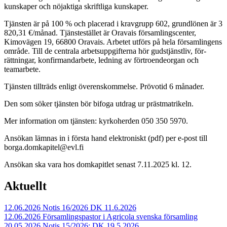
kunskaper och nöjaktiga skriftliga kunskaper.
Tjänsten är på 100 % och placerad i kravgrupp 602, grundlönen är 3
820,31 €/månad. Tjänstestället är Oravais församlingscenter,
Kimovägen 19, 66800 Oravais. Arbetet utförs på hela församlingens
område. Till de centrala arbetsuppgifterna hör gudstjänstliv, för-
rättningar, konfirmandarbete, ledning av förtroendeorgan och
teamarbete.
Tjänsten tillträds enligt överenskommelse. Prövotid 6 månader.
Den som söker tjänsten bör bifoga utdrag ur prästmatrikeln.
Mer information om tjänsten: kyrkoherden 050 350 5970.
Ansökan lämnas in i första hand elektroniskt (pdf) per e-post till
borga.domkapitel@evl.fi
Ansökan ska vara hos domkapitlet senast 7.11.2025 kl. 12.
Aktuellt
12.06.2026
Notis 16/2026 DK 11.6.2026
12.06.2026
Församlingspastor i Agricola svenska församling
20.05.2026
Notis 15/2026: DK 19.5.2026