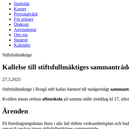
Startsida
Kurser
Personalvård
För präster
Diakoni
Anvisningar
Om oss
Strategi
Kalender
Stiftsfullmäktige
Kallelse till stiftsfullmäktiges sammanträd
27.3.2025
Stiftsfullmäktige i Borgå stift kallas härmed till stadgeenligt
sammanträ
Kvällen innan ordnas
aftonskola
på samma ställe (middag kl 17, afton
Ärenden
På föredragningslistan finns i alla fall stiftets verksamhetsplan och budg
senast 6 veckor innan stiftsfullmäktiges sammanträde.