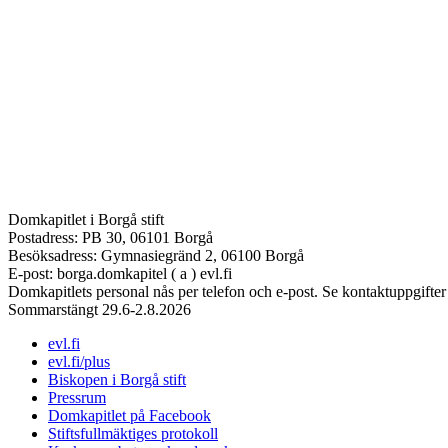
Domkapitlet i Borgå stift
Postadress: PB 30, 06101 Borgå
Besöksadress: Gymnasiegränd 2, 06100 Borgå
E-post: borga.domkapitel ( a ) evl.fi
Domkapitlets personal nås per telefon och e-post. Se kontaktuppgifter
Sommarstängt 29.6-2.8.2026
evl.fi
evl.fi/plus
Biskopen i Borgå stift
Pressrum
Domkapitlet på Facebook
Stiftsfullmäktiges protokoll