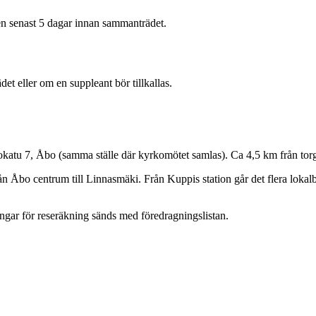
en senast 5 dagar innan sammanträdet.
t eller om en suppleant bör tillkallas.
atu 7, Åbo (samma ställe där kyrkomötet samlas). Ca 4,5 km från tor
ån Åbo centrum till Linnasmäki. Från Kuppis station går det flera lokal
ingar för reseräkning sänds med föredragningslistan.