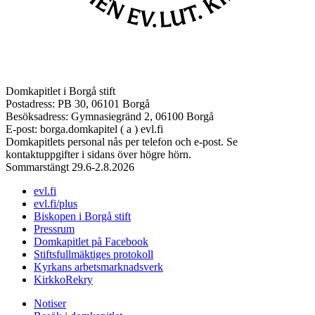
Domkapitlet i Borgå stift
Postadress: PB 30, 06101 Borgå
Besöksadress: Gymnasiegränd 2, 06100 Borgå
E-post: borga.domkapitel ( a ) evl.fi
Domkapitlets personal nås per telefon och e-post. Se
kontaktuppgifter i sidans över högre hörn.
Sommarstängt 29.6-2.8.2026
evl.fi
evl.fi/plus
Biskopen i Borgå stift
Pressrum
Domkapitlet på Facebook
Stiftsfullmäktiges protokoll
Kyrkans arbetsmarknadsverk
KirkkoRekry
Notiser