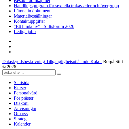
Besök i domkapitlet
Handlingsprogram för sexuella trakasserier och övergrepp
Lämna in dokument
Materialbeställningar
Kontaktuppgifter
"Ett himla liv" - Stiftsforum 2026
Lediga jobb
Dataskyddsbeskrivning Tillgänglighetsutlåtande Kakor
Borgå Stift
© 2026
Startsida
Kurser
Personalvård
För präster
Diakoni
Anvisningar
Om oss
Strategi
Kalender