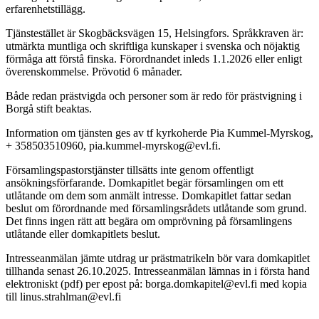
erfarenhetstillägg.
Tjänstestället är Skogbäcksvägen 15, Helsingfors. Språkkraven är:
utmärkta muntliga och skriftliga kunskaper i svenska och nöjaktig
förmåga att förstå finska. Förordnandet inleds 1.1.2026 eller enligt
överenskommelse. Prövotid 6 månader.
Både redan prästvigda och personer som är redo för prästvigning i
Borgå stift beaktas.
Information om tjänsten ges av tf kyrkoherde Pia Kummel-Myrskog,
+ 358503510960, pia.kummel-myrskog@evl.fi.
Församlingspastorstjänster tillsätts inte genom offentligt
ansökningsförfarande. Domkapitlet begär församlingen om ett
utlåtande om dem som anmält intresse. Domkapitlet fattar sedan
beslut om förordnande med församlingsrådets utlåtande som grund.
Det finns ingen rätt att begära om omprövning på församlingens
utlåtande eller domkapitlets beslut.
Intresseanmälan jämte utdrag ur prästmatrikeln bör vara domkapitlet
tillhanda senast 26.10.2025. Intresseanmälan lämnas in i första hand
elektroniskt (pdf) per epost på: borga.domkapitel@evl.fi med kopia
till linus.strahlman@evl.fi