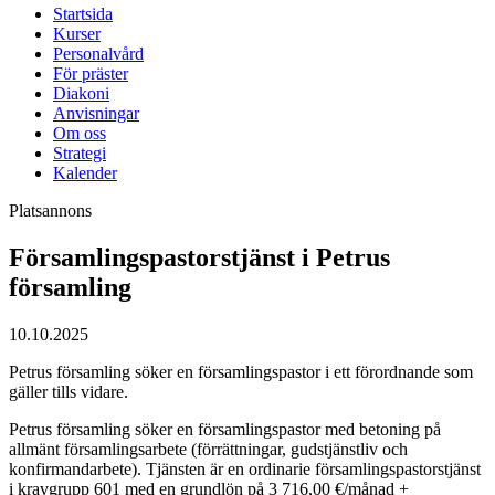
Startsida
Kurser
Personalvård
För präster
Diakoni
Anvisningar
Om oss
Strategi
Kalender
Platsannons
Församlingspastorstjänst i Petrus
församling
10.10.2025
Petrus församling söker en församlingspastor i ett förordnande som
gäller tills vidare.
Petrus församling söker en församlingspastor med betoning på
allmänt församlingsarbete (förrättningar, gudstjänstliv och
konfirmandarbete). Tjänsten är en ordinarie församlingspastorstjänst
i kravgrupp 601 med en grundlön på 3 716,00 €/månad +