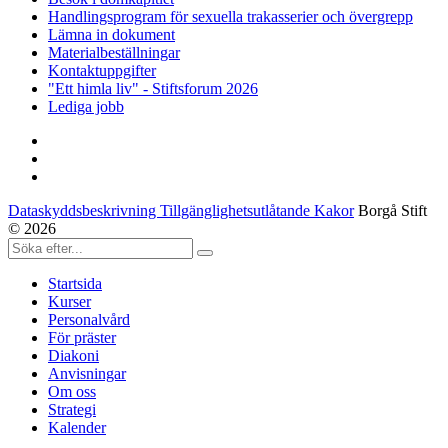
Handlingsprogram för sexuella trakasserier och övergrepp
Lämna in dokument
Materialbeställningar
Kontaktuppgifter
"Ett himla liv" - Stiftsforum 2026
Lediga jobb
Dataskyddsbeskrivning Tillgänglighetsutlåtande Kakor
Borgå Stift
© 2026
Startsida
Kurser
Personalvård
För präster
Diakoni
Anvisningar
Om oss
Strategi
Kalender