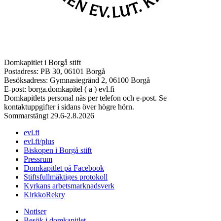
Domkapitlet i Borgå stift
Postadress: PB 30, 06101 Borgå
Besöksadress: Gymnasiegränd 2, 06100 Borgå
E-post: borga.domkapitel ( a ) evl.fi
Domkapitlets personal nås per telefon och e-post. Se
kontaktuppgifter i sidans över högre hörn.
Sommarstängt 29.6-2.8.2026
evl.fi
evl.fi/plus
Biskopen i Borgå stift
Pressrum
Domkapitlet på Facebook
Stiftsfullmäktiges protokoll
Kyrkans arbetsmarknadsverk
KirkkoRekry
Notiser
Besök i domkapitlet