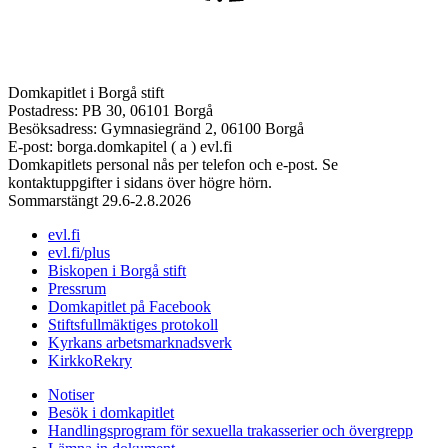
Domkapitlet i Borgå stift
Postadress: PB 30, 06101 Borgå
Besöksadress: Gymnasiegränd 2, 06100 Borgå
E-post: borga.domkapitel ( a ) evl.fi
Domkapitlets personal nås per telefon och e-post. Se
kontaktuppgifter i sidans över högre hörn.
Sommarstängt 29.6-2.8.2026
evl.fi
evl.fi/plus
Biskopen i Borgå stift
Pressrum
Domkapitlet på Facebook
Stiftsfullmäktiges protokoll
Kyrkans arbetsmarknadsverk
KirkkoRekry
Notiser
Besök i domkapitlet
Handlingsprogram för sexuella trakasserier och övergrepp