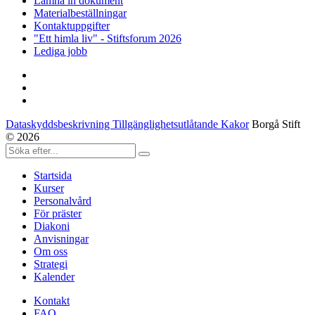
Lämna in dokument
Materialbeställningar
Kontaktuppgifter
"Ett himla liv" - Stiftsforum 2026
Lediga jobb
Dataskyddsbeskrivning Tillgänglighetsutlåtande Kakor
Borgå Stift
© 2026
Startsida
Kurser
Personalvård
För präster
Diakoni
Anvisningar
Om oss
Strategi
Kalender
Kontakt
FAQ